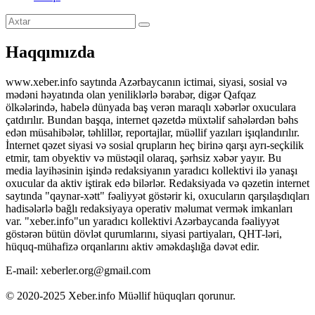
Haqqımızda
www.xeber.info saytında Azərbaycanın ictimai, siyasi, sosial və
mədəni həyatında olan yeniliklərlə bərabər, digər Qafqaz
ölkələrində, habelə dünyada baş verən maraqlı xəbərlər oxuculara
çatdırılır. Bundan başqa, internet qəzetdə müxtəlif sahələrdən bəhs
edən müsahibələr, təhlillər, reportajlar, müəllif yazıları işıqlandırılır.
İnternet qəzet siyasi və sosial qrupların heç birinə qarşı ayrı-seçkilik
etmir, tam obyektiv və müstəqil olaraq, şərhsiz xəbər yayır. Bu
media layihəsinin işində redaksiyanın yaradıcı kollektivi ilə yanaşı
oxucular da aktiv iştirak edə bilərlər. Redaksiyada və qəzetin internet
saytında "qaynar-xətt" fəaliyyət göstərir ki, oxucuların qarşılaşdıqları
hadisələrlə bağlı redaksiyaya operativ məlumat vermək imkanları
var. "xeber.info"un yaradıcı kollektivi Azərbaycanda fəaliyyət
göstərən bütün dövlət qurumlarını, siyasi partiyaları, QHT-ləri,
hüquq-mühafizə orqanlarını aktiv əməkdaşlığa dəvət edir.
E-mail: xeberler.org@gmail.com
© 2020-2025 Xeber.info Müəllif hüquqları qorunur.