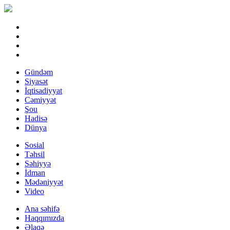
Gündəm
Siyasət
İqtisadiyyat
Cəmiyyət
Şou
Hadisə
Dünya
Sosial
Təhsil
Səhiyyə
İdman
Mədəniyyət
Video
Ana səhifə
Haqqımızda
Əlaqə