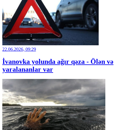
22.06.2026, 09:29
İvanovka yolunda ağır qəza - Ölən və
yaralananlar var