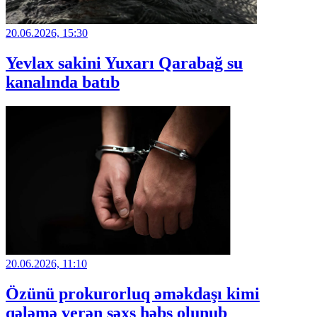
20.06.2026, 15:30
Yevlax sakini Yuxarı Qarabağ su
kanalında batıb
20.06.2026, 11:10
Özünü prokurorluq əməkdaşı kimi
qələmə verən şəxs həbs olunub