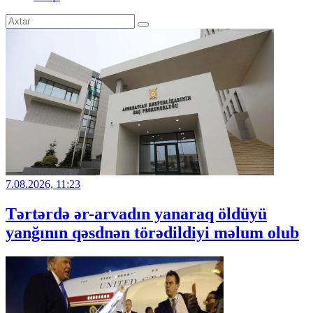
7.08.2026, 11:23
Tərtərdə ər-arvadın yanaraq öldüyü
yanğının qəsdnən törədildiyi məlum olub