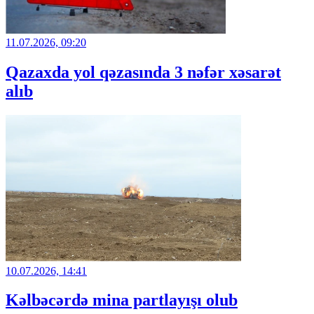
11.07.2026, 09:20
Qazaxda yol qəzasında 3 nəfər xəsarət
alıb
10.07.2026, 14:41
Kəlbəcərdə mina partlayışı olub