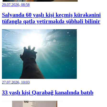
29.07.2026, 08:58
Salyanda 60 yaşlı kişi keçmiş kürəkənini
tüfənglə qətlə yetirməkdə şübhəli bilinir
27.07.2026, 10:03
33 yaşlı kişi Qarabağ kanalında batıb