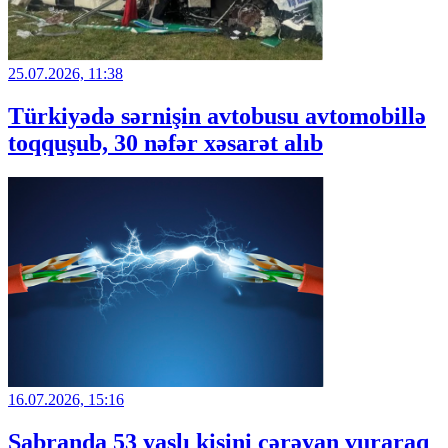
25.07.2026, 11:38
Türkiyədə sərnişin avtobusu avtomobillə
toqquşub, 30 nəfər xəsarət alıb
16.07.2026, 15:16
Şabranda 53 yaşlı kişini cərəyan vuraraq