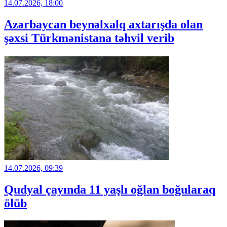
14.07.2026, 18:00
Azərbaycan beynəlxalq axtarışda olan
şəxsi Türkmənistana təhvil verib
14.07.2026, 09:39
Qudyal çayında 11 yaşlı oğlan boğularaq
ölüb