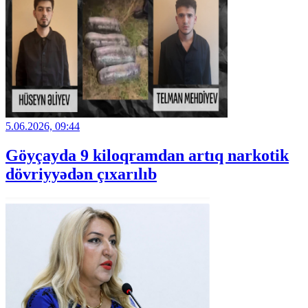
5.06.2026, 09:44
Göyçayda 9 kiloqramdan artıq narkotik
dövriyyədən çıxarılıb