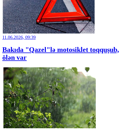
11.06.2026, 09:39
Bakıda "Qazel"lə motosiklet toqquşub,
ölən var