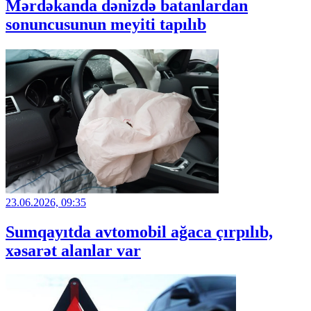
Mərdəkanda dənizdə batanlardan
sonuncusunun meyiti tapılıb
23.06.2026, 09:35
Sumqayıtda avtomobil ağaca çırpılıb,
xəsarət alanlar var