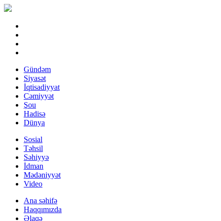
Gündəm
Siyasət
İqtisadiyyat
Cəmiyyət
Şou
Hadisə
Dünya
Sosial
Təhsil
Səhiyyə
İdman
Mədəniyyət
Video
Ana səhifə
Haqqımızda
Əlaqə