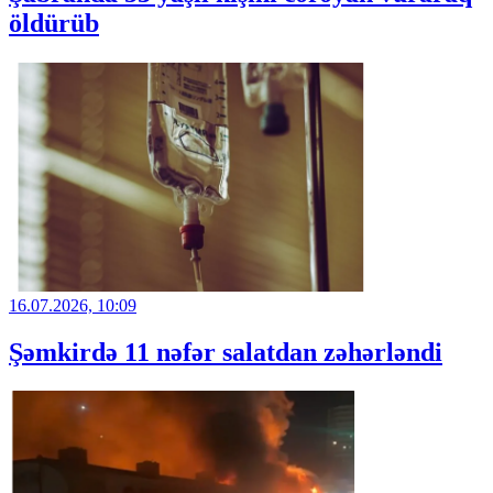
öldürüb
16.07.2026, 10:09
Şəmkirdə 11 nəfər salatdan zəhərləndi