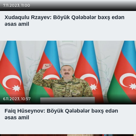
7.11.2023, 11:00
Xudaqulu Rzayev: Böyük Qələbələr bəxş edən
əsas amil
6.11.2023, 10:57
Faiq Hüseynov: Böyük Qələbələr bəxş edən
əsas amil