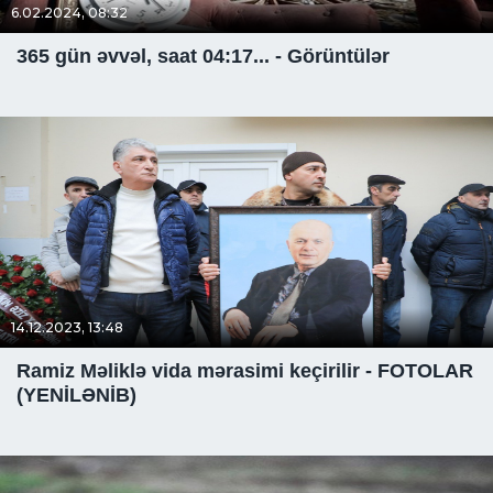
6.02.2024, 08:32
365 gün əvvəl, saat 04:17... - Görüntülər
14.12.2023, 13:48
Ramiz Məliklə vida mərasimi keçirilir - FOTOLAR
(YENİLƏNİB)