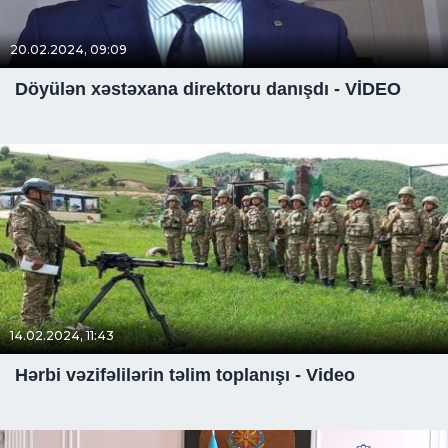
20.02.2024, 09:09
Döyülən xəstəxana direktoru danışdı - VİDEO
14.02.2024, 11:43
Hərbi vəzifəlilərin təlim toplanışı - Video