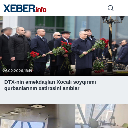
26.02.2026, 18:19
DTX-nin əməkdaşları Xocalı soyqırımı
qurbanlarının xatirəsini anıblar