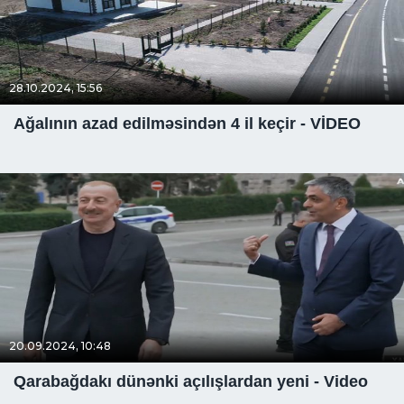
28.10.2024, 15:56
Ağalının azad edilməsindən 4 il keçir - VİDEO
20.09.2024, 10:48
Qarabağdakı dünənki açılışlardan yeni - Video