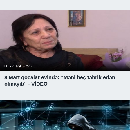
8.03.2024, 17:22
8 Mart qocalar evində: “Məni heç təbrik edən
olmayıb” - VİDEO