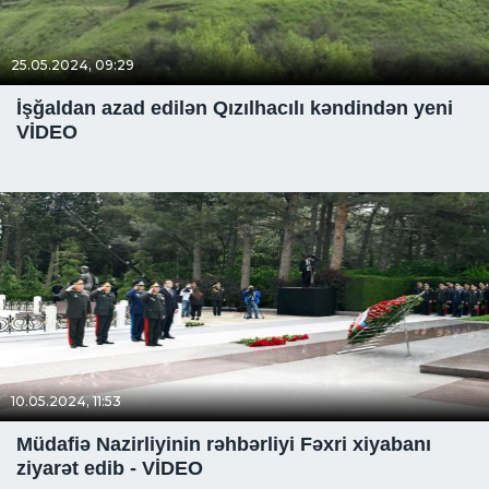
25.05.2024, 09:29
İşğaldan azad edilən Qızılhacılı kəndindən yeni
VİDEO
10.05.2024, 11:53
Müdafiə Nazirliyinin rəhbərliyi Fəxri xiyabanı
ziyarət edib - VİDEO