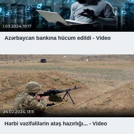
1.03.2024, 10:17
Azərbaycan bankına hücum edildi - Video
24.02.2024, 13:11
Hərbi vəzifəlilərin atəş hazırlığı... - Video