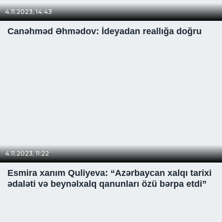
4.11.2023, 14:43
Canəhməd Əhmədov: İdeyadan reallığa doğru
4.11.2023, 11:22
Esmira xanım Quliyeva: “Azərbaycan xalqı tarixi
ədaləti və beynəlxalq qanunları özü bərpa etdi”