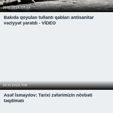
26.10.2023, 07:49
Bakıda qoyulan tullantı qabları antisanitar
vəziyyət yaratdı - VİDEO
20.10.2023, 11:16
Asəf İsmayılov: Tarixi zəfərimizin növbəti
təqdimatı