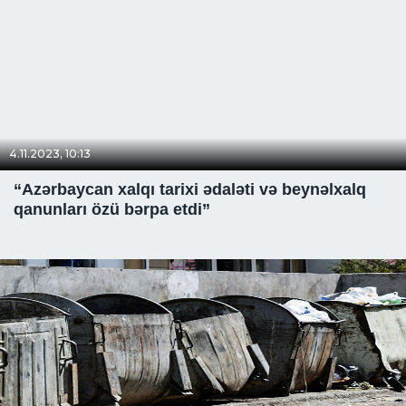
4.11.2023, 10:13
“Azərbaycan xalqı tarixi ədaləti və beynəlxalq
qanunları özü bərpa etdi”