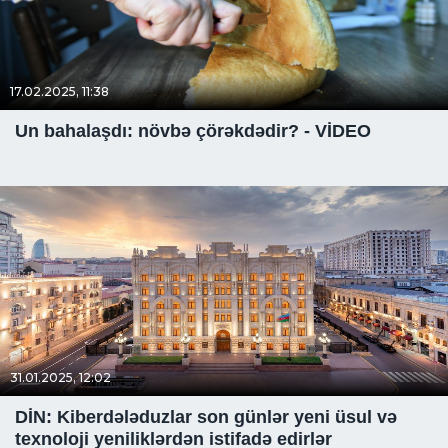
17.02.2025, 11:38
Un bahalaşdı: növbə çörəkdədir? - VİDEO
31.01.2025, 12:02
DİN: Kiberdələduzlar son günlər yeni üsul və
texnoloji yeniliklərdən istifadə edirlər