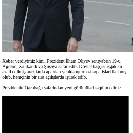
Xəbər verdiyimiz kimi, Prezident İlham Əliyev sentyabrın 19-u
Ağdam, Xankəndi və Şuşaya səfər edib. Dövlət başçısı işğaldan
azad edilmiş ərazilərdə aparılan yenidənqurma-bərpa işləri ilə tanış
olub, həmçinin bir sıra açılışlarda iştirak edib.
Prezidentin Qarabağa səfərindən yeni görüntüləri təqdim edirik: