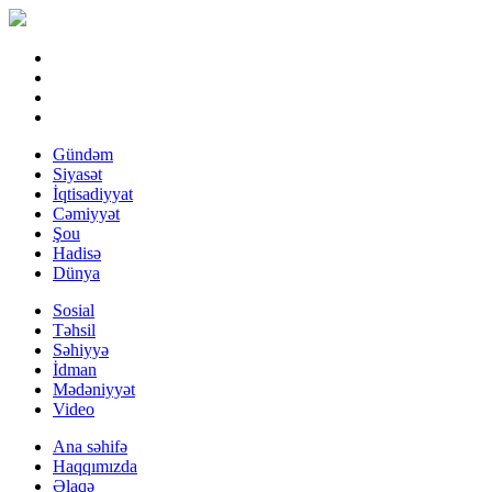
Gündəm
Siyasət
İqtisadiyyat
Cəmiyyət
Şou
Hadisə
Dünya
Sosial
Təhsil
Səhiyyə
İdman
Mədəniyyət
Video
Ana səhifə
Haqqımızda
Əlaqə