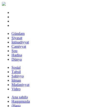
Gündəm
Siyasət
İqtisadiyyat
Cəmiyyət
Şou
Hadisə
Dünya
Sosial
Təhsil
Səhiyyə
İdman
Mədəniyyət
Video
Ana səhifə
Haqqımızda
Əlaqə