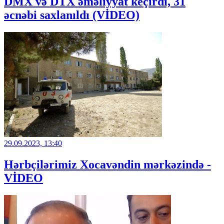
DMX və DTX əməliyyat keçirdi, 31
əcnəbi saxlanıldı (VİDEO)
29.09.2023, 13:40
Hərbçilərimiz Xocavəndin mərkəzində -
VİDEO