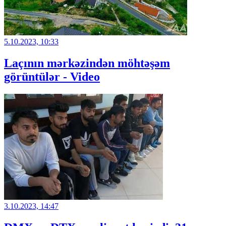
5.10.2023, 10:33
Laçının mərkəzindən möhtəşəm
görüntülər - Video
3.10.2023, 14:47