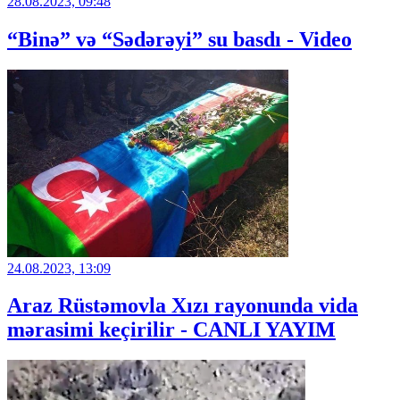
28.08.2023, 09:48
“Binə” və “Sədərəyi” su basdı - Video
24.08.2023, 13:09
Araz Rüstəmovla Xızı rayonunda vida
mərasimi keçirilir - CANLI YAYIM