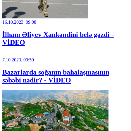
16.10.2023, 09:08
İlham Əliyev Xankəndini belə gəzdi -
VİDEO
7.10.2023, 09:59
Bazarlarda soğanın bahalaşmasının
səbəbi nədir? - VİDEO