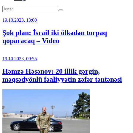
19.10.2023, 13:00
Şok plan: İsrail iki ölkədən torpaq
qoparacaq – Video
19.10.2023, 09:55
Həmzə Həsənov: 20 illik gərgin,
məqsədyönlü fəaliyyətin zəfər təntənəsi