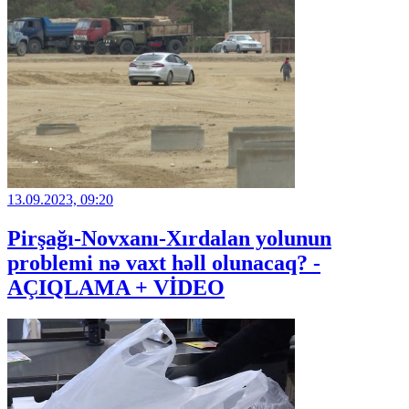
13.09.2023, 09:20
Pirşağı-Novxanı-Xırdalan yolunun
problemi nə vaxt həll olunacaq? -
AÇIQLAMA + VİDEO