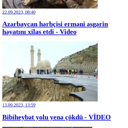
22.09.2023, 08:40
Azərbaycan hərbçisi erməni əsgərin
həyatını xilas etdi - Video
13.09.2023, 13:59
Bibiheybət yolu yenə çökdü - VİDEO