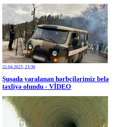
22.04.2023, 23:30
Şuşada yaralanan hərbçilərimiz belə
təxliyə olundu - VİDEO