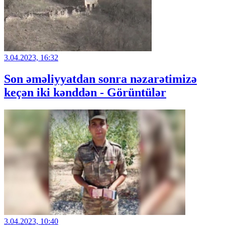
3.04.2023, 16:32
Son əməliyyatdan sonra nəzarətimizə
keçən iki kənddən - Görüntülər
3.04.2023, 10:40