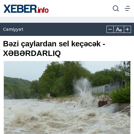
Cəmiyyət
Bəzi çaylardan sel keçəcək -
XƏBƏRDARLIQ