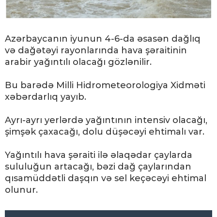
Azərbaycanın iyunun 4-6-da əsasən dağlıq
və dağətəyi rayonlarında hava şəraitinin
arabir yağıntılı olacağı gözlənilir.
Bu barədə Milli Hidrometeorologiya Xidməti
xəbərdarlıq yayıb.
Ayrı-ayrı yerlərdə yağıntının intensiv olacağı,
şimşək çaxacağı, dolu düşəcəyi ehtimalı var.
Yağıntılı hava şəraiti ilə əlaqədar çaylarda
sululuğun artacağı, bəzi dağ çaylarından
qısamüddətli daşqın və sel keçəcəyi ehtimal
olunur.