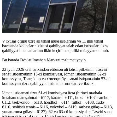
V ixtisas qrupu üzrə ali təhsil müəssisələrinin və 11 illik təhsil
bazasında kolleclərin xüsusi qabiliyyət tələb edən ixtisasları üzrə
qabiliyyət imtahanlarının ilkin keçirilmə qrafiki müəyyən olunub.
Bu barədə Dövlət İmtahan Mərkəzi məlumat yayıb.
22 iyun 2026-cı il tarixindən etibarən ali təhsil pilləsinin, Təsviri
sənət istiqamətinin 15-ci komissiyası, İdman istiqamətinin 62-ci
komissiyası, Teatr, kino və xoreoqrafiya sənəti istiqamətinin 53-cü
komissiyası üzrə qabiliyyət imtahanlarına start veriləcək.
İdman istiqaməti üzrə 61-ci komissiyası üzrə (birinci mərhələ
imtahanı olan şahmat – 6117, karate – 6111, boks – 6107, sambo –
6112, taekvondo – 6118, həndbol – 6114, futbol – 6108, cüdo –
6110, stolüstü tennis – 6116, voleybol – 6119, sərbəst güləş – 6113,
yunan-roma güləşi – 6127), 62 və 63-cü komissiyalar, Təsviri sənət
istiqaməti üzrə 14 (yalnız 14-cü komissiyanı seçənlər) və 15-ci