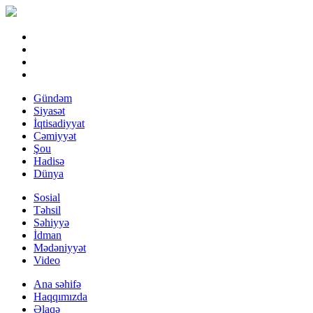
Gündəm
Siyasət
İqtisadiyyat
Cəmiyyət
Şou
Hadisə
Dünya
Sosial
Təhsil
Səhiyyə
İdman
Mədəniyyət
Video
Ana səhifə
Haqqımızda
Əlaqə