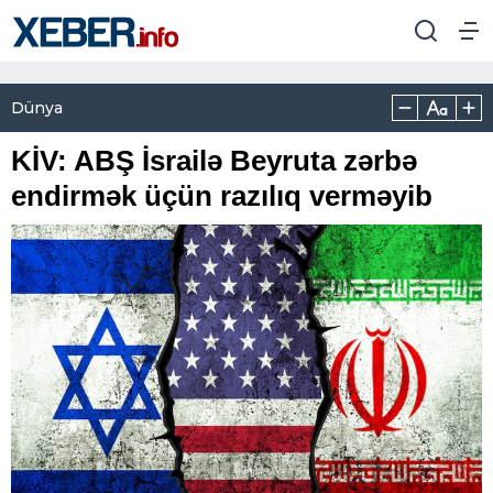
Dünya
KİV: ABŞ İsrailə Beyruta zərbə
endirmək üçün razılıq verməyib