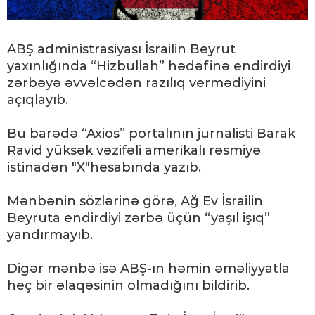
ABŞ administrasiyası İsrailin Beyrut
yaxınlığında “Hizbullah” hədəfinə endirdiyi
zərbəyə əvvəlcədən razılıq vermədiyini
açıqlayıb.
Bu barədə “Axios” portalının jurnalisti Barak
Ravid yüksək vəzifəli amerikalı rəsmiyə
istinadən "X"hesabında yazıb.
Mənbənin sözlərinə görə, Ağ Ev İsrailin
Beyruta endirdiyi zərbə üçün “yaşıl işıq”
yandırmayıb.
Digər mənbə isə ABŞ-ın həmin əməliyyatla
heç bir əlaqəsinin olmadığını bildirib.