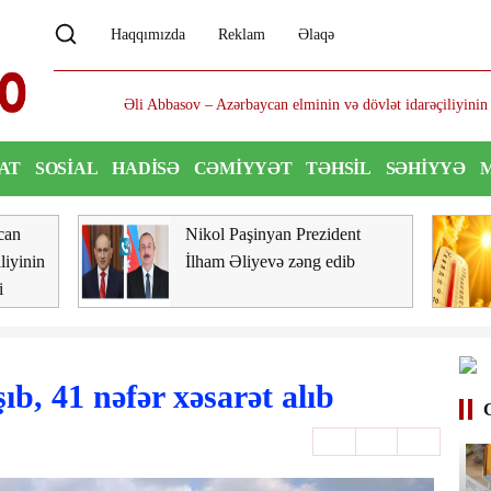
Haqqımızda
Reklam
Əlaqə
Əli Abbasov – Azərbaycan elminin və dövlət idarəçiliyinin nüfuz
AT
SOSIAL
HADISƏ
CƏMIYYƏT
TƏHSIL
SƏHIYYƏ
can
Nikol Paşinyan Prezident
liyinin
İlham Əliyevə zəng edib
i
b, 41 nəfər xəsarət alıb