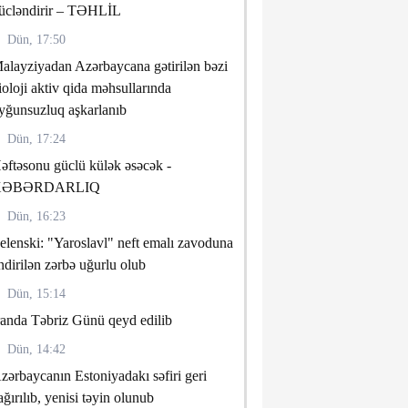
ücləndirir – TƏHLİL
Dün, 17:50
alayziyadan Azərbaycana gətirilən bəzi
ioloji aktiv qida məhsullarında
yğunsuzluq aşkarlanıb
Dün, 17:24
əftəsonu güclü külək əsəcək -
XƏBƏRDARLIQ
Dün, 16:23
elenski: "Yaroslavl" neft emalı zavoduna
ndirilən zərbə uğurlu olub
Dün, 15:14
randa Təbriz Günü qeyd edilib
Dün, 14:42
zərbaycanın Estoniyadakı səfiri geri
ağırılıb, yenisi təyin olunub