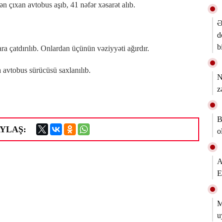
n çıxan avtobus aşıb, 41 nəfər xəsarət alıb.
Ə
d
b
ra çatdırılıb. Onlardan üçünün vəziyyəti ağırdır.
 avtobus sürücüsü saxlanılıb.
N
z
B
YLAŞ:
o
A
E
M
u