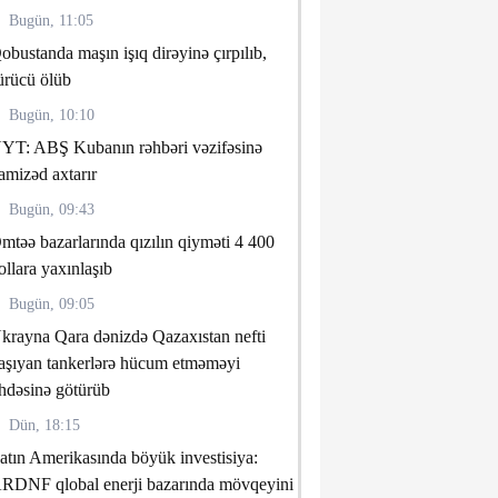
Bugün, 11:05
obustanda maşın işıq dirəyinə çırpılıb,
ürücü ölüb
Bugün, 10:10
YT: ABŞ Kubanın rəhbəri vəzifəsinə
amizəd axtarır
Bugün, 09:43
mtəə bazarlarında qızılın qiyməti 4 400
ollara yaxınlaşıb
Bugün, 09:05
krayna Qara dənizdə Qazaxıstan nefti
aşıyan tankerlərə hücum etməməyi
hdəsinə götürüb
Dün, 18:15
atın Amerikasında böyük investisiya:
RDNF qlobal enerji bazarında mövqeyini