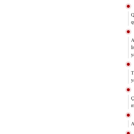
Q
q
A
İ
y
T
y
Ç
m
A