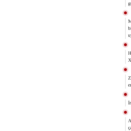
g
M
b
u
H
Z
e
İ
A
ç