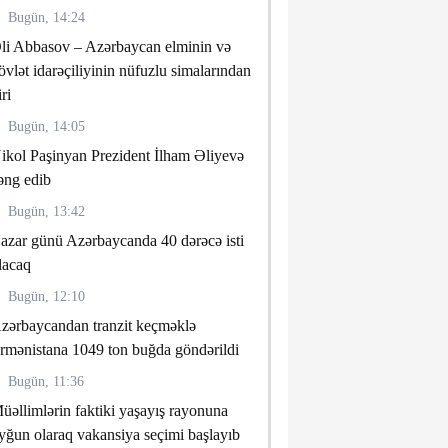
Bugün, 14:24
li Abbasov – Azərbaycan elminin və
övlət idarəçiliyinin nüfuzlu simalarından
iri
Bugün, 14:05
ikol Paşinyan Prezident İlham Əliyevə
əng edib
Bugün, 13:42
azar günü Azərbaycanda 40 dərəcə isti
lacaq
Bugün, 12:10
zərbaycandan tranzit keçməklə
rmənistana 1049 ton buğda göndərildi
Bugün, 11:36
üəllimlərin faktiki yaşayış rayonuna
yğun olaraq vakansiya seçimi başlayıb