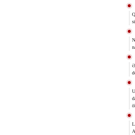
Q
s
N
n
Ə
d
U
d
ö
L
A