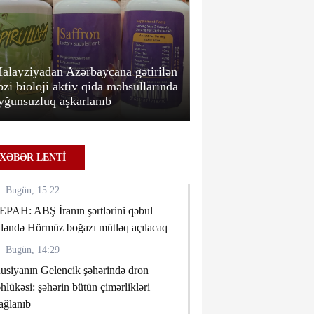
alayziyadan Azərbaycana gətirilən
əzi bioloji aktiv qida məhsullarında
Həftəsonu güclü kül
yğunsuzluq aşkarlanıb
XƏBƏRDARLIQ
XƏBƏR LENTİ
Bugün, 15:22
EPAH: ABŞ İranın şərtlərini qəbul
dəndə Hörmüz boğazı mütləq açılacaq
Bugün, 14:29
usiyanın Gelencik şəhərində dron
əhlükəsi: şəhərin bütün çimərlikləri
ağlanıb