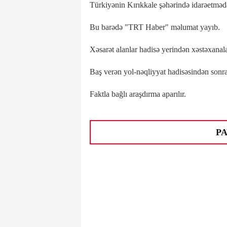
Türkiyənin Kırıkkale şəhərində idarəetmədə
Bu barədə "TRT Haber" məlumat yayıb.
Xəsarət alanlar hadisə yerindən xəstəxanala
Baş verən yol-nəqliyyat hadisəsindən sonra
Faktla bağlı araşdırma aparılır.
PA