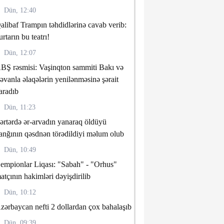
Dün, 12:40
alibaf Trampın təhdidlərinə cavab verib:
urtarın bu teatrı!
Dün, 12:07
BŞ rəsmisi: Vaşinqton sammiti Bakı və
rəvanla əlaqələrin yenilənməsinə şərait
aradıb
Dün, 11:23
ərtərdə ər-arvadın yanaraq öldüyü
anğının qəsdnən törədildiyi məlum olub
Dün, 10:49
empionlar Liqası: "Sabah" - "Orhus"
atçının hakimləri dəyişdirilib
Dün, 10:12
zərbaycan nefti 2 dollardan çox bahalaşıb
Dün, 09:39