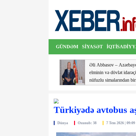
cik şəhərində dron təhlükəsi: şəhərin bütün çimərlikləri bağlanıb
GÜNDƏM
SIYASƏT
İQTISADIYY
ŞOU
VIDEO
yanın Gelencik şəhərində
Əli Abbasov – Azərbay
 təhlükəsi: şəhərin bütün
elminin və dövlət idarəçi
rlikləri bağlanıb
nüfuzlu simalarından bir
Türkiyədə avtobus aşı
Dünya
Oxunub: 38
7 Tem 2026 | 09:09