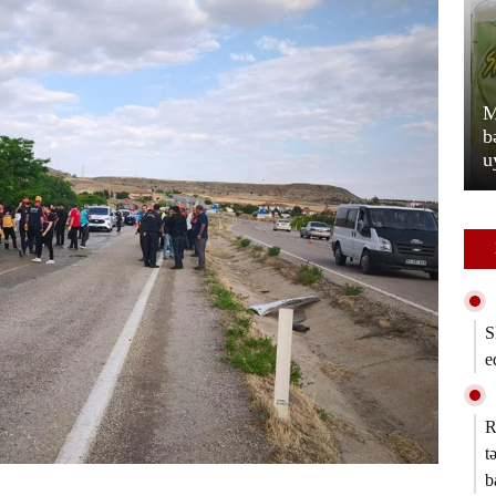
M
a 40 dərəcə
Qobustanda maşın işıq dirəyinə
b
çırpılıb, sürücü ölüb
u
S
e
R
t
b