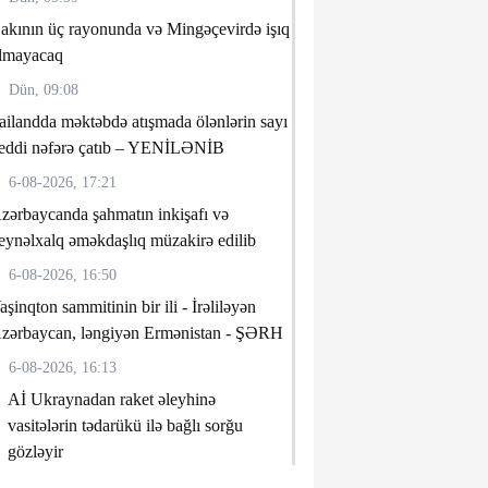
akının üç rayonunda və Mingəçevirdə işıq
lmayacaq
Dün, 09:08
ailandda məktəbdə atışmada ölənlərin sayı
eddi nəfərə çatıb – YENİLƏNİB
6-08-2026, 17:21
zərbaycanda şahmatın inkişafı və
eynəlxalq əməkdaşlıq müzakirə edilib
6-08-2026, 16:50
aşinqton sammitinin bir ili - İrəliləyən
zərbaycan, ləngiyən Ermənistan - ŞƏRH
6-08-2026, 16:13
Aİ Ukraynadan raket əleyhinə
vasitələrin tədarükü ilə bağlı sorğu
gözləyir