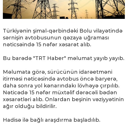
Türkiyənin şimal-qərbindəki Bolu vilayətində
sərnişin avtobusunun qəzaya uğraması
nəticsəində 15 nəfər xəsarət alıb.
Bu barədə "TRT Haber" məlumat yayıb yayıb.
Məlumata görə, sürücünün idarəetməni
itirməsi nəticəsində avtobus öncə baryerə,
daha sonra yol kənarındakı lövhəyə çırpılıb.
Nəticədə 15 nəfər müxtəlif dərəcəli bədən
xəsarətləri alıb. Onlardan beşinin vəziyyətinin
ağır olduğu bildirilir.
Hadisə ilə bağlı araşdırma başladılıb.