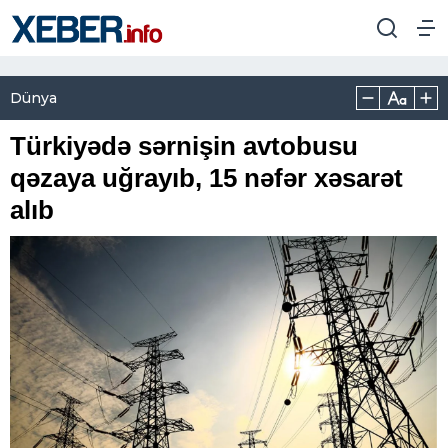
Dünya
Türkiyədə sərnişin avtobusu
qəzaya uğrayıb, 15 nəfər xəsarət
alıb