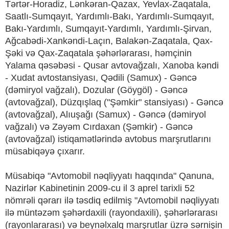
Tərtər-Horadiz, Lənkəran-Qazax, Yevlax-Zaqatala,
Saatlı-Sumqayıt, Yardımlı-Bakı, Yardımlı-Sumqayıt,
Bakı-Yardımlı, Sumqayıt-Yardımlı, Yardımlı-Şirvan,
Ağcabədi-Xankəndi-Laçın, Balakən-Zaqatala, Qax-
Şəki və Qax-Zaqatala şəhərlərarası, həmçinin
Yalama qəsəbəsi - Qusar avtovağzalı, Xanoba kəndi
- Xudat avtostansiyası, Qədili (Samux) - Gəncə
(dəmiryol vağzalı), Dozular (Göygöl) - Gəncə
(avtovağzal), Düzqışlaq ("Şəmkir" stansiyası) - Gəncə
(avtovağzal), Alıuşağı (Samux) - Gəncə (dəmiryol
vağzalı) və Zəyəm Cırdaxan (Şəmkir) - Gəncə
(avtovağzal) istiqamətlərində avtobus marşrutlarını
müsabiqəyə çıxarır.
Müsabiqə "Avtomobil nəqliyyatı haqqında" Qanuna,
Nazirlər Kabinetinin 2009-cu il 3 aprel tarixli 52
nömrəli qərarı ilə təsdiq edilmiş "Avtomobil nəqliyyatı
ilə müntəzəm şəhərdaxili (rayondaxili), şəhərlərarası
(rayonlararası) və beynəlxalq marşrutlar üzrə sərnişin