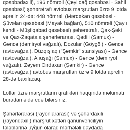
qəsəbədaxili), 196 nömrəli (Çeyildağ qəsəbəsi - Sahil
qəsəbəsi) şəhərətrafı avtobus marşrutları üzrə 9 lotda
aprelin 24-də; 448 nömrəli (Mərdəkan qəsəbəsi -
Şüvəlan qəsəbəsi (Mayak bağları), 510 nömrəli (Çaylı
kəndi - Müşfiqabad qəsəbəsi) şəhərətrafı, Qax-Şəki
və Qax-Zaqatala şəhərlərarası, Qədili (Samux) -
Gəncə (dəmiryol vağzalı), Dozular (Göygöl) - Gəncə
(avtovağzal), Düzqışlaq ("Şəmkir" stansiyası) - Gəncə
(avtovağzal), Alıuşağı (Samux) - Gəncə (dəmiryol
vağzalı), Zəyəm Cırdaxan (Şəmkir) - Gəncə
(avtovağzal) avtobus marşrutları üzrə 9 lotda aprelin
28-də baxılacaq.
Lotlar üzrə marşrutların qrafikləri haqqında məlumatı
buradan əldə edə bilərsiniz.
Şəhərlərarası (rayonlararası) və şəhərdaxili
(rayondaxili) marşrut xətləri qanunvericiliyin
tələblərinə uyğun olaraq mərhələli qaydada