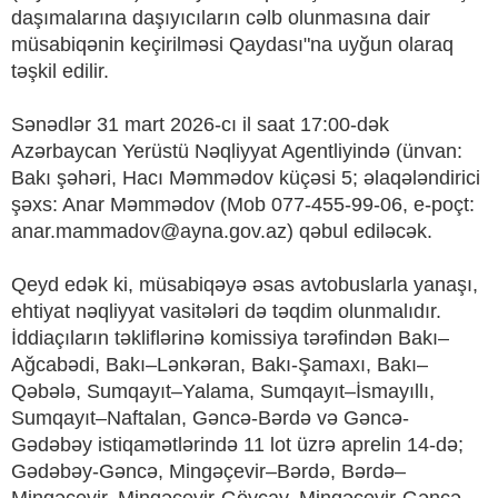
daşımalarına daşıyıcıların cəlb olunmasına dair
müsabiqənin keçirilməsi Qaydası"na uyğun olaraq
təşkil edilir.
Sənədlər 31 mart 2026-cı il saat 17:00-dək
Azərbaycan Yerüstü Nəqliyyat Agentliyində (ünvan:
Bakı şəhəri, Hacı Məmmədov küçəsi 5; əlaqələndirici
şəxs: Anar Məmmədov (Mob 077-455-99-06, e-poçt:
anar.mammadov@ayna.gov.az) qəbul ediləcək.
Qeyd edək ki, müsabiqəyə əsas avtobuslarla yanaşı,
ehtiyat nəqliyyat vasitələri də təqdim olunmalıdır.
İddiaçıların təkliflərinə komissiya tərəfindən Bakı–
Ağcabədi, Bakı–Lənkəran, Bakı-Şamaxı, Bakı–
Qəbələ, Sumqayıt–Yalama, Sumqayıt–İsmayıllı,
Sumqayıt–Naftalan, Gəncə-Bərdə və Gəncə-
Gədəbəy istiqamətlərində 11 lot üzrə aprelin 14-də;
Gədəbəy-Gəncə, Mingəçevir–Bərdə, Bərdə–