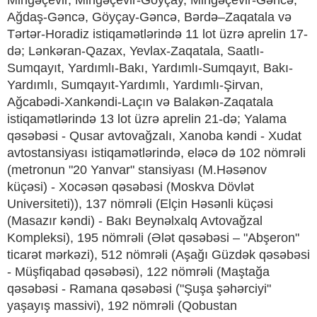
Mingəçevir, Mingəçevir-Göyçay, Mingəçevir-Gəncə,
Ağdaş-Gəncə, Göyçay-Gəncə, Bərdə–Zaqatala və
Tərtər-Horadiz istiqamətlərində 11 lot üzrə aprelin 17-
də; Lənkəran-Qazax, Yevlax-Zaqatala, Saatlı-
Sumqayıt, Yardımlı-Bakı, Yardımlı-Sumqayıt, Bakı-
Yardımlı, Sumqayıt-Yardımlı, Yardımlı-Şirvan,
Ağcabədi-Xankəndi-Laçın və Balakən-Zaqatala
istiqamətlərində 13 lot üzrə aprelin 21-də; Yalama
qəsəbəsi - Qusar avtovağzalı, Xanoba kəndi - Xudat
avtostansiyası istiqamətlərində, eləcə də 102 nömrəli
(metronun "20 Yanvar" stansiyası (M.Həsənov
küçəsi) - Xocəsən qəsəbəsi (Moskva Dövlət
Universiteti)), 137 nömrəli (Elçin Həsənli küçəsi
(Masazır kəndi) - Bakı Beynəlxalq Avtovağzal
Kompleksi), 195 nömrəli (Ələt qəsəbəsi – "Abşeron"
ticarət mərkəzi), 512 nömrəli (Aşağı Güzdək qəsəbəsi
- Müşfiqabad qəsəbəsi), 122 nömrəli (Maştağa
qəsəbəsi - Ramana qəsəbəsi ("Şuşa şəhərciyi"
yaşayış massivi), 192 nömrəli (Qobustan