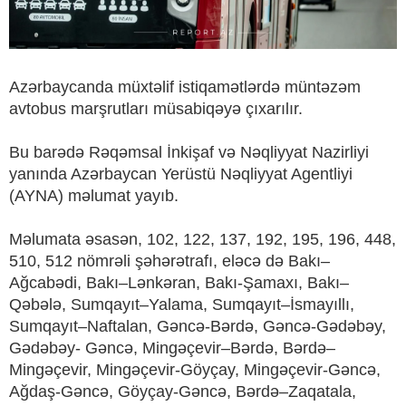
Azərbaycanda müxtəlif istiqamətlərdə müntəzəm
avtobus marşrutları müsabiqəyə çıxarılır.
Bu barədə Rəqəmsal İnkişaf və Nəqliyyat Nazirliyi
yanında Azərbaycan Yerüstü Nəqliyyat Agentliyi
(AYNA) məlumat yayıb.
Məlumata əsasən, 102, 122, 137, 192, 195, 196, 448,
510, 512 nömrəli şəhərətrafı, eləcə də Bakı–
Ağcabədi, Bakı–Lənkəran, Bakı-Şamaxı, Bakı–
Qəbələ, Sumqayıt–Yalama, Sumqayıt–İsmayıllı,
Sumqayıt–Naftalan, Gəncə-Bərdə, Gəncə-Gədəbəy,
Gədəbəy- Gəncə, Mingəçevir–Bərdə, Bərdə–
Mingəçevir, Mingəçevir-Göyçay, Mingəçevir-Gəncə,
Ağdaş-Gəncə, Göyçay-Gəncə, Bərdə–Zaqatala,