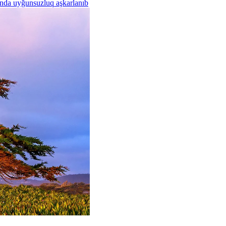
rında uyğunsuzluq aşkarlanıb