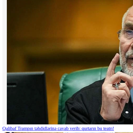
Qalibaf Trampın təhdidlərinə cavab verib: qurtarın bu teatrı!