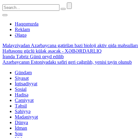
Haqqımızda
Reklam
Əlaqə
Malayziyadan Azərbaycana gətirilən bəzi bioloji aktiv qida məhsulla
Həftəsonu güclü külək əsəcək - XƏBƏRDARLIQ
İranda Təbriz Günü qeyd edilib
Azərbaycanın Estoniyadakı səfiri geri çağırılıb, yenisi təyin olunub
Gündəm
Siyasət
İqtisadiyyat
Sosial
Hadisə
Cəmiyyət
Təhsil
Səhiyyə
Mədəniyyət
Dünya
İdman
Şou