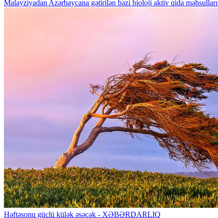
Malayziyadan Azərbaycana gətirilən bəzi bioloji aktiv qida məhsulla
Həftəsonu güclü külək əsəcək - XƏBƏRDARLIQ