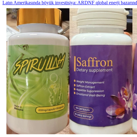
Latın Amerikasında böyük investisiya: ARDNF qlobal enerji bazarı