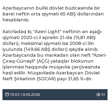
Azərbaycanın builki dövlət büdcəsində bir
barel neftin orta qiyməti 65 ABŞ dollarından
hesablanıb.
Xatırladaq ki, "Azeri Light" neftinin ən aşağı
qiyməti 2020-ci il aprelin 21-də (15,81 ABŞ
dolları), maksimal qiyməti isə 2008-ci ilin
iyulunda (149,66 ABŞ dolları) qeydə alınıb.
Azərbaycanda bu markadan olan neft "Azəri-
Çıraq-Günəşli" (AÇG) yataqlar blokunun
işlənməsi haqqında müqavilə çərçivəsində
hasil edilir. Müqavilədə Azərbaycan Dövlət
Neft Şirkətinin (SOCAR) payı 31,65 %-dir.
10:03 | 8.05.2026
51