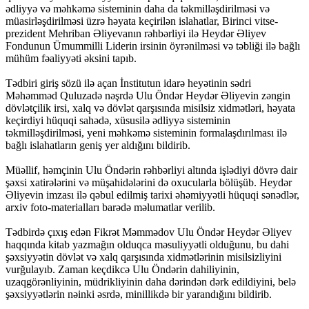
ədliyyə və məhkəmə sisteminin daha da təkmilləşdirilməsi və
müasirləşdirilməsi üzrə həyata keçirilən islahatlar, Birinci vitse-
prezident Mehriban Əliyevanın rəhbərliyi ilə Heydər Əliyev
Fondunun Ümummilli Liderin irsinin öyrənilməsi və təbliği ilə bağlı
mühüm fəaliyyəti əksini tapıb.
Tədbiri giriş sözü ilə açan İnstitutun idarə heyətinin sədri
Məhəmməd Quluzadə nəşrdə Ulu Öndər Heydər Əliyevin zəngin
dövlətçilik irsi, xalq və dövlət qarşısında misilsiz xidmətləri, həyata
keçirdiyi hüquqi sahədə, xüsusilə ədliyyə sisteminin
təkmilləşdirilməsi, yeni məhkəmə sisteminin formalaşdırılması ilə
bağlı islahatların geniş yer aldığını bildirib.
Müəllif, həmçinin Ulu Öndərin rəhbərliyi altında işlədiyi dövrə dair
şəxsi xatirələrini və müşahidələrini də oxucularla bölüşüb. Heydər
Əliyevin imzası ilə qəbul edilmiş tarixi əhəmiyyətli hüquqi sənədlər,
arxiv foto-materialları barədə məlumatlar verilib.
Tədbirdə çıxış edən Fikrət Məmmədov Ulu Öndər Heydər Əliyev
haqqında kitab yazmağın olduqca məsuliyyətli olduğunu, bu dahi
şəxsiyyətin dövlət və xalq qarşısında xidmətlərinin misilsizliyini
vurğulayıb. Zaman keçdikcə Ulu Öndərin dahiliyinin,
uzaqgörənliyinin, müdrikliyinin daha dərindən dərk edildiyini, belə
şəxsiyyətlərin nəinki əsrdə, minillikdə bir yarandığını bildirib.