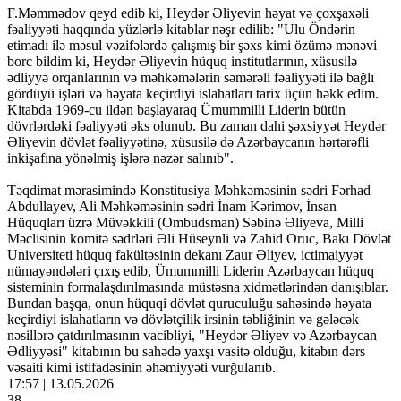
F.Məmmədov qeyd edib ki, Heydər Əliyevin həyat və çoxşaxəli
fəaliyyəti haqqında yüzlərlə kitablar nəşr edilib: "Ulu Öndərin
etimadı ilə məsul vəzifələrdə çalışmış bir şəxs kimi özümə mənəvi
borc bildim ki, Heydər Əliyevin hüquq institutlarının, xüsusilə
ədliyyə orqanlarının və məhkəmələrin səmərəli fəaliyyəti ilə bağlı
gördüyü işləri və həyata keçirdiyi islahatları tarix üçün həkk edim.
Kitabda 1969-cu ildən başlayaraq Ümummilli Liderin bütün
dövrlərdəki fəaliyyəti əks olunub. Bu zaman dahi şəxsiyyət Heydər
Əliyevin dövlət fəaliyyətinə, xüsusilə də Azərbaycanın hərtərəfli
inkişafına yönəlmiş işlərə nəzər salınıb".
Təqdimat mərasimində Konstitusiya Məhkəməsinin sədri Fərhad
Abdullayev, Ali Məhkəməsinin sədri İnam Kərimov, İnsan
Hüquqları üzrə Müvəkkili (Ombudsman) Səbinə Əliyeva, Milli
Məclisinin komitə sədrləri Əli Hüseynli və Zahid Oruc, Bakı Dövlət
Universiteti hüquq fakültəsinin dekanı Zaur Əliyev, ictimaiyyət
nümayəndələri çıxış edib, Ümummilli Liderin Azərbaycan hüquq
sisteminin formalaşdırılmasında müstəsna xidmətlərindən danışıblar.
Bundan başqa, onun hüquqi dövlət quruculuğu sahəsində həyata
keçirdiyi islahatların və dövlətçilik irsinin təbliğinin və gələcək
nəsillərə çatdırılmasının vacibliyi, "Heydər Əliyev və Azərbaycan
Ədliyyəsi" kitabının bu sahədə yaxşı vasitə olduğu, kitabın dərs
vəsaiti kimi istifadəsinin əhəmiyyəti vurğulanıb.
17:57 | 13.05.2026
38