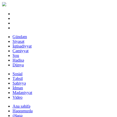
Gündəm
Siyasət
İqtisadiyyat
Cəmiyyət
Şou
Hadisə
Dünya
Sosial
Təhsil
Səhiyyə
İdman
Mədəniyyət
Video
Ana səhifə
Haqqımızda
Əlaqə