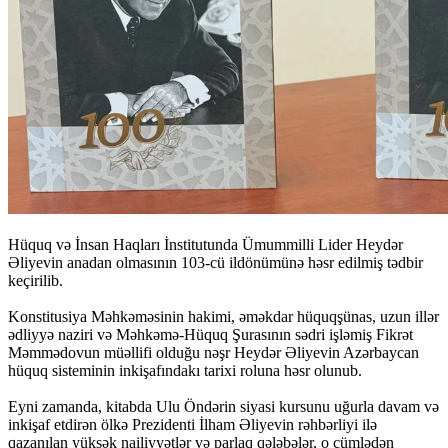
Hüquq və İnsan Haqları İnstitutunda Ümummilli Lider Heydər
Əliyevin anadan olmasının 103-cü ildönümünə həsr edilmiş tədbir
keçirilib.
Konstitusiya Məhkəməsinin hakimi, əməkdar hüquqşünas, uzun illər
ədliyyə naziri və Məhkəmə-Hüquq Şurasının sədri işləmiş Fikrət
Məmmədovun müəllifi olduğu nəşr Heydər Əliyevin Azərbaycan
hüquq sisteminin inkişafındakı tarixi roluna həsr olunub.
Eyni zamanda, kitabda Ulu Öndərin siyasi kursunu uğurla davam və
inkişaf etdirən ölkə Prezidenti İlham Əliyevin rəhbərliyi ilə
qazanılan yüksək nailiyyətlər və parlaq qələbələr, o cümlədən