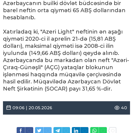
Azərbaycanın builki dövlət büdcəsində bir
barel neftin orta qiyməti 65 ABŞ dollarından
hesablanıb.
Xatırladaq ki, "Azeri Light" neftinin ən aşağı
qiyməti 2020-ci il aprelin 21-də (15,81 ABŞ
dolları), maksimal qiyməti isə 2008-ci ilin
iyulunda (149,66 ABŞ dolları) qeydə alınıb.
Azərbaycanda bu markadan olan neft "Azəri-
Çıraq-Günəşli" (AÇG) yataqlar blokunun
işlənməsi haqqında müqavilə çərçivəsində
hasil edilir. Müqavilədə Azərbaycan Dövlət
Neft Şirkətinin (SOCAR) payı 31,65 %-dir.
09:06 | 20.05.2026
40