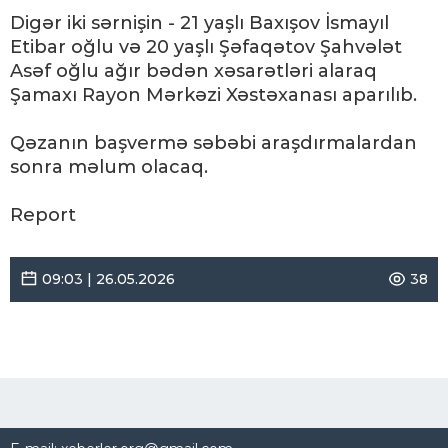
Digər iki sərnişin - 21 yaşlı Baxışov İsmayıl
Etibar oğlu və 20 yaşlı Şəfaqətov Şahvələt
Asəf oğlu ağır bədən xəsarətləri alaraq
Şamaxı Rayon Mərkəzi Xəstəxanası aparılıb.
Qəzanın başvermə səbəbi araşdırmalardan
sonra məlum olacaq.
Report
09:03 | 26.05.2026
38