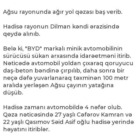
Ağsu rayonunda ağır yol qəzası baş verib.
Hadisə rayonun Dilman kəndi ərazisində
qeydə alınıb.
Belə ki, "BYD" markalı minik avtomobilinin
sürücüsü sükan arxasında idarəetməni itirib.
Nəticədə avtomobil yoldan çıxaraq qoruyucu
daş-beton bəndinə çırpılıb, daha sonra bir
neçə dəfə yuvarlanaraq təxminən 100 metr
aralıda yerləşən Ağsu çayının yatağına
düşüb.
Hadisə zamanı avtomobildə 4 nəfər olub.
Qəza nəticəsində 27 yaşlı Cəfərov Kamran və
22 yaşlı Qasımov Səid Asif oğlu hadisə yerində
həyatını itiriblər.