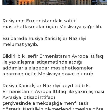
Rusiyanın Ermənistandakı səfiri
məsləhətləşmələr üçün Moskvaya çağırılıb.
Bu barədə Rusiya Xarici İşlər Nazirliyi
məlumat yayıb.
Bildirilib ki, səfir Ermənistanın Avropa İttifaqı
ilə yaxınlaşma istiqamətində atdığı
addımlarla əlaqədar məsləhətləşmələr
aparmaq üçün Moskvaya dəvət olunub.
Rusiya Xarici İşlər Nazirliyi qeyd edib ki,
Ermənistanın Avropa İttifaqı ilə yaxınlaşması
Avrasiya İqtisadi İttifaqı
çərçivəsində əməkdaşlığa mənfi təsir
göstərir. Nazirliyin qiymətləndirməsinə görə,