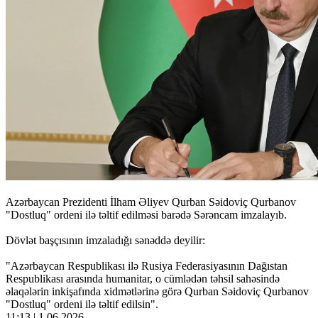
Azərbaycan Prezidenti İlham Əliyev Qurban Səidoviç Qurbanov
"Dostluq" ordeni ilə təltif edilməsi barədə Sərəncam imzalayıb.
Dövlət başçısının imzaladığı sənəddə deyilir:
"Azərbaycan Respublikası ilə Rusiya Federasiyasının Dağıstan
Respublikası arasında humanitar, o cümlədən təhsil sahəsində
əlaqələrin inkişafında xidmətlərinə görə Qurban Səidoviç Qurbanov
"Dostluq" ordeni ilə təltif edilsin".
11:13 | 1.06.2026