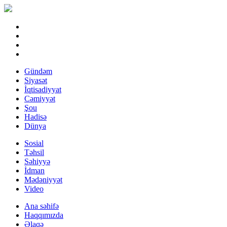
Gündəm
Siyasət
İqtisadiyyat
Cəmiyyət
Şou
Hadisə
Dünya
Sosial
Təhsil
Səhiyyə
İdman
Mədəniyyət
Video
Ana səhifə
Haqqımızda
Əlaqə