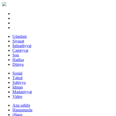
Gündəm
Siyasət
İqtisadiyyat
Cəmiyyət
Şou
Hadisə
Dünya
Sosial
Təhsil
Səhiyyə
İdman
Mədəniyyət
Video
Ana səhifə
Haqqımızda
Əlaqə