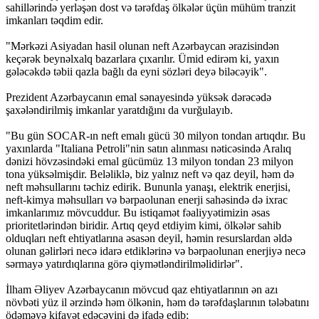
sahillərində yerləşən dost və tərəfdaş ölkələr üçün mühüm tranzit
imkanları təqdim edir.
"Mərkəzi Asiyadan hasil olunan neft Azərbaycan ərazisindən
keçərək beynəlxalq bazarlara çıxarılır. Ümid edirəm ki, yaxın
gələcəkdə təbii qazla bağlı da eyni sözləri deyə biləcəyik".
Prezident Azərbaycanın emal sənayesində yüksək dərəcədə
şaxələndirilmiş imkanlar yaratdığını da vurğulayıb.
"Bu gün SOCAR-ın neft emalı gücü 30 milyon tondan artıqdır. Bu
yaxınlarda "Italiana Petroli"nin satın alınması nəticəsində Aralıq
dənizi hövzəsindəki emal gücümüz 13 milyon tondan 23 milyon
tona yüksəlmişdir. Beləliklə, biz yalnız neft və qaz deyil, həm də
neft məhsullarını təchiz edirik. Bununla yanaşı, elektrik enerjisi,
neft-kimya məhsulları və bərpaolunan enerji sahəsində də ixrac
imkanlarımız mövcuddur. Bu istiqamət fəaliyyətimizin əsas
prioritetlərindən biridir. Artıq qeyd etdiyim kimi, ölkələr sahib
olduqları neft ehtiyatlarına əsasən deyil, həmin resurslardan əldə
olunan gəlirləri necə idarə etdiklərinə və bərpaolunan enerjiyə necə
sərmayə yatırdıqlarına görə qiymətləndirilməlidirlər".
İlham Əliyev Azərbaycanın mövcud qaz ehtiyatlarının ən azı
növbəti yüz il ərzində həm ölkənin, həm də tərəfdaşlarının tələbatını
ödəməyə kifayət edəcəyini də ifadə edib: