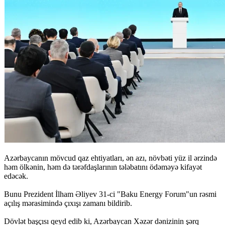
Azərbaycanın mövcud qaz ehtiyatları, ən azı, növbəti yüz il ərzində
həm ölkənin, həm də tərəfdaşlarının tələbatını ödəməyə kifayət
edəcək.
Bunu Prezident İlham Əliyev 31-ci "Baku Energy Forum"un rəsmi
açılış mərasimində çıxışı zamanı bildirib.
Dövlət başçısı qeyd edib ki, Azərbaycan Xəzər dənizinin şərq