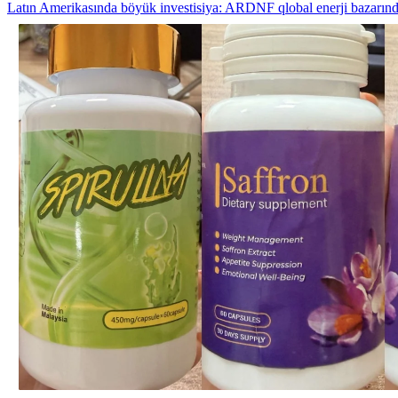
Latın Amerikasında böyük investisiya: ARDNF qlobal enerji bazarı