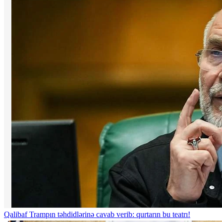
Qalibaf Trampın təhdidlərinə cavab verib: qurtarın bu teatrı!