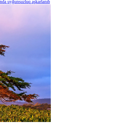
rında uyğunsuzluq aşkarlanıb