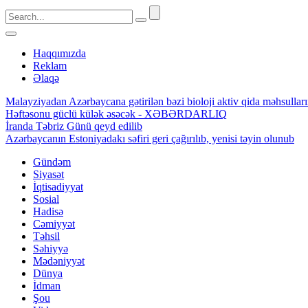
Haqqımızda
Reklam
Əlaqə
Malayziyadan Azərbaycana gətirilən bəzi bioloji aktiv qida məhsulla
Həftəsonu güclü külək əsəcək - XƏBƏRDARLIQ
İranda Təbriz Günü qeyd edilib
Azərbaycanın Estoniyadakı səfiri geri çağırılıb, yenisi təyin olunub
Gündəm
Siyasət
İqtisadiyyat
Sosial
Hadisə
Cəmiyyət
Təhsil
Səhiyyə
Mədəniyyət
Dünya
İdman
Şou