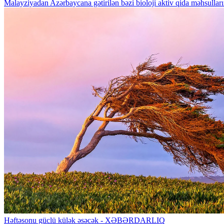
Malayziyadan Azərbaycana gətirilən bəzi bioloji aktiv qida məhsulla
Həftəsonu güclü külək əsəcək - XƏBƏRDARLIQ