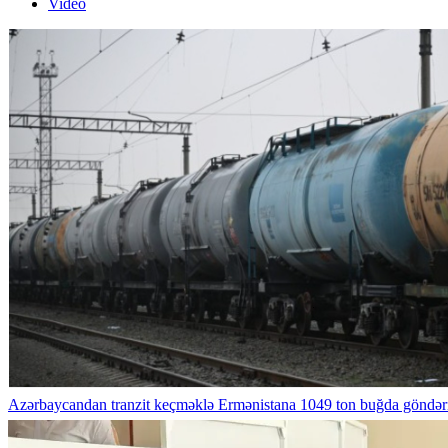
Video
Azərbaycandan tranzit keçməklə Ermənistana 1049 ton buğda göndəri