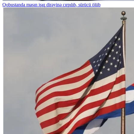
Qobustanda maşın işıq dirəyinə çırpılıb, sürücü ölüb