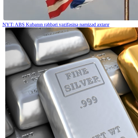
NYT: ABŞ Kubanın rəhbəri vəzifəsinə namizəd axtarır