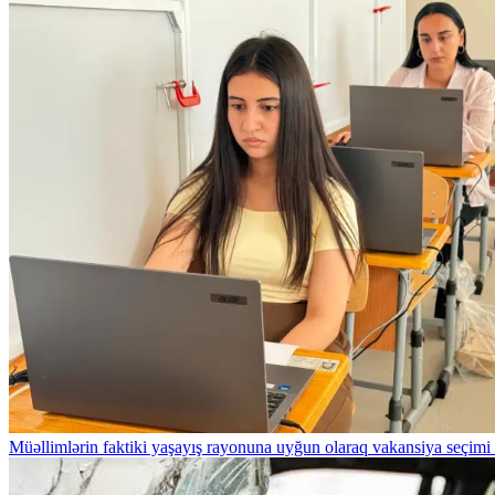
Müəllimlərin faktiki yaşayış rayonuna uyğun olaraq vakansiya seçimi