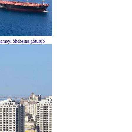
məməyi öhdəsinə götürüb