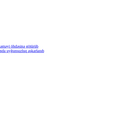
məməyi öhdəsinə götürüb
rında uyğunsuzluq aşkarlanıb