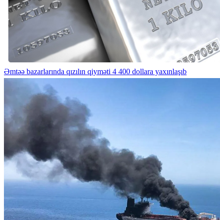
Əmtəə bazarlarında qızılın qiyməti 4 400 dollara yaxınlaşıb