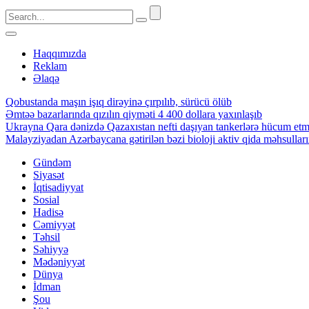
Haqqımızda
Reklam
Əlaqə
Qobustanda maşın işıq dirəyinə çırpılıb, sürücü ölüb
Əmtəə bazarlarında qızılın qiyməti 4 400 dollara yaxınlaşıb
Ukrayna Qara dənizdə Qazaxıstan nefti daşıyan tankerlərə hücum et
Malayziyadan Azərbaycana gətirilən bəzi bioloji aktiv qida məhsulla
Gündəm
Siyasət
İqtisadiyyat
Sosial
Hadisə
Cəmiyyət
Təhsil
Səhiyyə
Mədəniyyət
Dünya
İdman
Şou