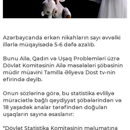
Azərbaycanda erkən nikahların sayı əvvəlki
illərlə müqayisədə 5-6 dəfə azalıb.
Bunu Ailə, Qadın və Uşaq Problemləri üzrə
Dövlət Komitəsinin Ailə məsələləri şöbəsinin
müdir müavini Tamilla Əliyeva Dost tv-nin
efirində deyib.
Onun sözlərinə görə, bu statistika evliliyə
müraciətlə bağlı qeydiyyat şöbələrindən və
18 yaşadək analar tərəfindən doğulan
uşaqların sayına əsaslanır:
"Dövlət Statistika Komitəsinin məlumatına