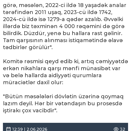
görə, məsələn, 2022-ci ildə 18 yaşadək analar
tərəfindən 2011 uşaq, 2023-cü ildə 1742,
2024-cü ildə isə 1279-a qədər azalıb. Əvvəlki
illərdə biz təxminən 4 000 rəqəmini də görə
bilirdik. Düzdür, yenə bu hallara rast gəlinir.
Tam qarşısının alınması istiqamətində əlavə
tədbirlər görülür".
Komitə rəsmisi qeyd edib ki, artıq cəmiyyətdə
erkən nikahlara qarşı mənfi münasibət var
və belə hallarda aidiyyəti qurumlara
müraciətlər daxil olur:
"Bütün məsələləri dövlətin üzərinə qoymaq
lazım deyil. Hər bir vətəndaşın bu prosesdə
iştirakı çox vacibdir".
12:39 | 2.06.2026
32