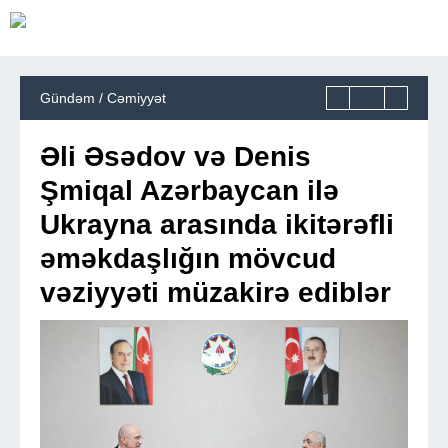
Gündəm / Cəmiyyət
Əli Əsədov və Denis
Şmiqal Azərbaycan ilə
Ukrayna arasında ikitərəfli
əməkdaşlığın mövcud
vəziyyəti müzakirə ediblər