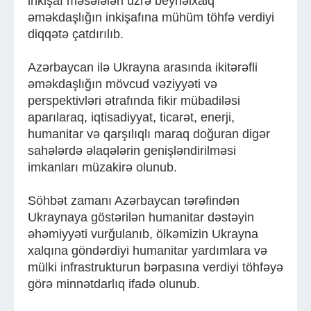
inkişaf məsələləri üzrə beynəlxalq
əməkdaşlığın inkişafına mühüm töhfə verdiyi
diqqətə çatdırılıb.
Azərbaycan ilə Ukrayna arasında ikitərəfli
əməkdaşlığın mövcud vəziyyəti və
perspektivləri ətrafında fikir mübadiləsi
aparılaraq, iqtisadiyyat, ticarət, enerji,
humanitar və qarşılıqlı maraq doğuran digər
sahələrdə əlaqələrin genişləndirilməsi
imkanları müzakirə olunub.
Söhbət zamanı Azərbaycan tərəfindən
Ukraynaya göstərilən humanitar dəstəyin
əhəmiyyəti vurğulanıb, ölkəmizin Ukrayna
xalqına göndərdiyi humanitar yardımlara və
mülki infrastrukturun bərpasına verdiyi töhfəyə
görə minnətdarlıq ifadə olunub.