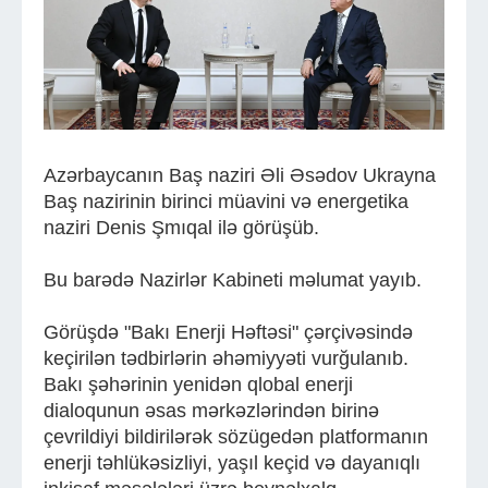
Azərbaycanın Baş naziri Əli Əsədov Ukrayna
Baş nazirinin birinci müavini və energetika
naziri Denis Şmıqal ilə görüşüb.
Bu barədə Nazirlər Kabineti məlumat yayıb.
Görüşdə "Bakı Enerji Həftəsi" çərçivəsində
keçirilən tədbirlərin əhəmiyyəti vurğulanıb.
Bakı şəhərinin yenidən qlobal enerji
dialoqunun əsas mərkəzlərindən birinə
çevrildiyi bildirilərək sözügedən platformanın
enerji təhlükəsizliyi, yaşıl keçid və dayanıqlı