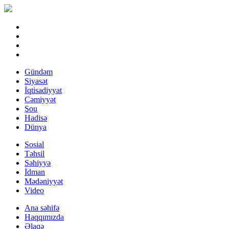
Gündəm
Siyasət
İqtisadiyyat
Cəmiyyət
Şou
Hadisə
Dünya
Sosial
Təhsil
Səhiyyə
İdman
Mədəniyyət
Video
Ana səhifə
Haqqımızda
Əlaqə