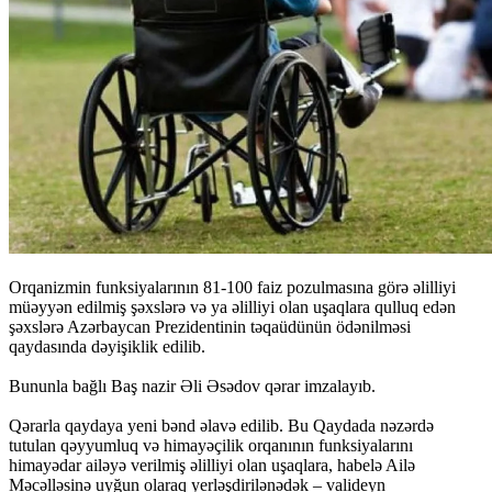
Orqanizmin funksiyalarının 81-100 faiz pozulmasına görə əlilliyi
müəyyən edilmiş şəxslərə və ya əlilliyi olan uşaqlara qulluq edən
şəxslərə Azərbaycan Prezidentinin təqaüdünün ödənilməsi
qaydasında dəyişiklik edilib.
Bununla bağlı Baş nazir Əli Əsədov qərar imzalayıb.
Qərarla qaydaya yeni bənd əlavə edilib. Bu Qaydada nəzərdə
tutulan qəyyumluq və himayəçilik orqanının funksiyalarını
himayədar ailəyə verilmiş əlilliyi olan uşaqlara, habelə Ailə
Məcəlləsinə uyğun olaraq yerləşdirilənədək – valideyn