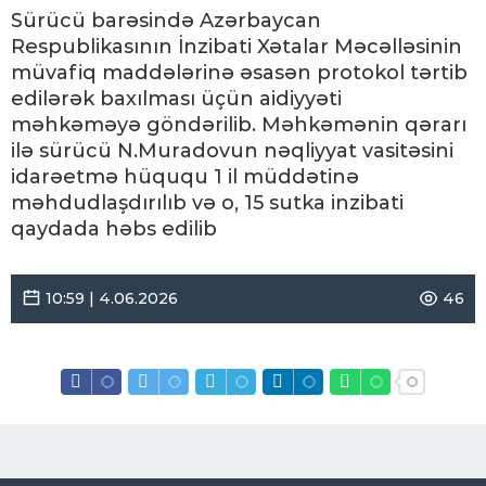
Sürücü barəsində Azərbaycan
Respublikasının İnzibati Xətalar Məcəlləsinin
müvafiq maddələrinə əsasən protokol tərtib
edilərək baxılması üçün aidiyyəti
məhkəməyə göndərilib. Məhkəmənin qərarı
ilə sürücü N.Muradovun nəqliyyat vasitəsini
idarəetmə hüququ 1 il müddətinə
məhdudlaşdırılıb və o, 15 sutka inzibati
qaydada həbs edilib
10:59 | 4.06.2026
46