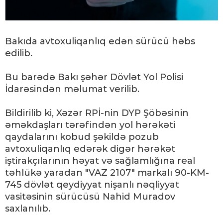
Bakıda avtoxuliqanlıq edən sürücü həbs
edilib.
Bu barədə Bakı şəhər Dövlət Yol Polisi
İdarəsindən məlumat verilib.
Bildirilib ki, Xəzər RPİ-nin DYP Şöbəsinin
əməkdaşları tərəfindən yol hərəkəti
qaydalarını kobud şəkildə pozub
avtoxuliqanlıq edərək digər hərəkət
iştirakçılarının həyat və sağlamlığına real
təhlükə yaradan "VAZ 2107" markalı 90-KM-
745 dövlət qeydiyyat nişanlı nəqliyyat
vasitəsinin sürücüsü Nahid Muradov
saxlanılıb.