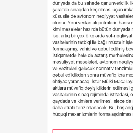
dünyada da bu sahədə qanunvericilik ilk
şəraitdə sınaqdan keçirilməsi üçün imka
xüsusilə də avtonom nəqliyyat vasitələr
olunur. Yəni verilən alqoritmlərin hansı
kimi məsələlər hazırda bütün dünyada m
isə, artıq bir çox ölkələrdə yol-nəqliyy
vasitələrinin tətbiqi ilə bağlı müxtəlif i
formalaşmış, vahid və qəbul edilmiş be
istiqamətdə hələ də axtarış mərhələsin
məsuliyyət məsələləri, avtonom nəqliyyat
və vəzifələri gələcək normativ tənzimlə
qəbul edildikdən sonra müvafiq icra me
ehtiyac yaranacaq. İstər Mülki Məcəlləy
aktlara müvafiq dəyişikliklərin edilmə
vasitələrinin sınaq rejimində istifadəsi, 
qaydada və kimlərə verilməsi, eləcə də
daha ətraflı tənzimlənəcək. Bu, başlan
hüquqi mexanizmlərin formalaşdırılması