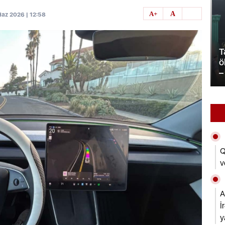
Haz 2026 | 12:58
Tailandda məktəbdə atışmada
A
və
ölənlərin sayı yeddi nəfərə çatıb
v
ayacaq
– YENİLƏNİB
m
Q
v
A
İ
y