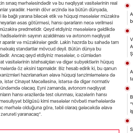
in sınaq mərhələsindədir və bu nəqliyyat vasitələrinin real
nlar yaradılır. Həmin dövr ərzində isə bütün dünyada,
A
i ilə bağlı yarana biləcək etik və hüquqi məsələlər müzakirə
b
 meyarları əsas götürməsi, hansı qərarların necə verilməsi
üzakirə predmetidir. Qeyd etdiyiniz məsələlərə gəldikdə
at hadisələrinin sayının azaldılması və avtonom nəqliyyat
V
şlər aparılır və müzakirələr gedir. Lakin hazırda bu sahədə tam
A
ynəlxalq standartlar mövcud deyil. Bütün dünya bu
dədir. Ancaq qeyd etdiyiniz məsələlər, o cümlədən
 vasitələrinin istehsalçıları və digər subyektlərin hüquq
mələrdə öz əksini tapmalıdır. Biz hesab edirik ki, bu qanun
A
xanizmləri hazırlanarkən əlavə hüquqi tənzimləmələrə də
t
ə, istər Cinayət Məcəlləsinə, istərsə də digər normativ
si gündəmdə olacaq. Eyni zamanda, avtonom nəqliyyat
onların hansı ərazilərdə test olunması, icazələrin hansı
B
 məsuliyyət bölgüsü kimi məsələlər növbəti mərhələlərdə
"
ğıc mərhələ olduğuna görə, təbii olaraq gələcəkdə əlavə
i
 zərurəti yaranacaq”.
S