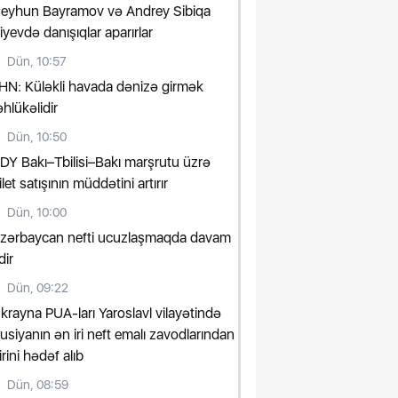
eyhun Bayramov və Andrey Sibiqa
iyevdə danışıqlar aparırlar
Dün, 10:57
HN: Küləkli havada dənizə girmək
əhlükəlidir
Dün, 10:50
DY Bakı–Tbilisi–Bakı marşrutu üzrə
ilet satışının müddətini artırır
Dün, 10:00
zərbaycan nefti ucuzlaşmaqda davam
dir
Dün, 09:22
krayna PUA-ları Yaroslavl vilayətində
usiyanın ən iri neft emalı zavodlarından
irini hədəf alıb
Dün, 08:59