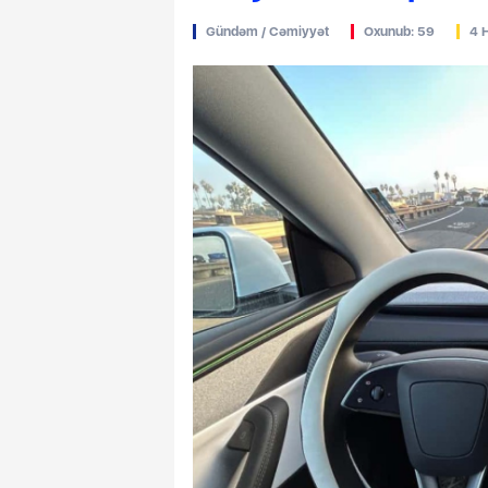
Gündəm / Cəmiyyət
Oxunub: 59
4 
əsmisi: Vaşinqton sammiti
ə İrəvanla əlaqələrin
Bakının üç rayonunda 
ənməsinə şərait yaradıb
Mingəçevirdə işıq olm