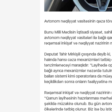
Avtonom nəqliyyat vasitəsinin qəza törə
Bunu Milli Məclisin İqtisadi siyasət, sah
avtonom nəqliyyat vasitələri ilə bağlı qa
rəqəmsal inkişaf və nəqliyyat nazirini
Deputat Tahir Mirkişili çıxışında deyib 
halında hansı cəza mexanizmləri tətbiq
tənzimlənəcəyi maraqlıdır: "Layihədə o
bağlı ayrıca mexanizmlər nəzərdə tutul
balları sistemi kimi operatorlara da mü
keçildikdən sonra onların fəaliyyətinə 
Rəqəmsal inkişaf və nəqliyyat nazirinin m
“Qanun layihəsinin hazırlanması mərhələ
şəkildə müzakirə olunub. Bu gün avtonom
ölkələrində tətbiq olunur. Biz isə bu ist