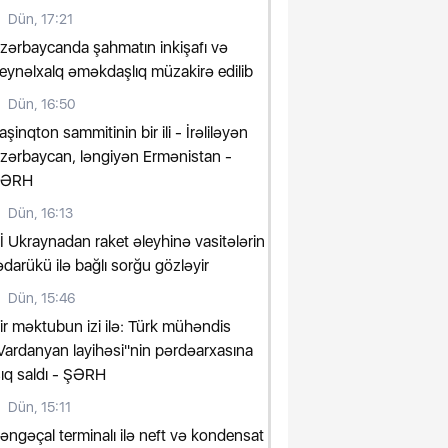
Dün, 17:21
zərbaycanda şahmatın inkişafı və
eynəlxalq əməkdaşlıq müzakirə edilib
Dün, 16:50
aşinqton sammitinin bir ili - İrəliləyən
zərbaycan, ləngiyən Ermənistan -
ŞƏRH
Dün, 16:13
İ Ukraynadan raket əleyhinə vasitələrin
ədarükü ilə bağlı sorğu gözləyir
Dün, 15:46
ir məktubun izi ilə: Türk mühəndis
Vardanyan layihəsi"nin pərdəarxasına
şıq saldı - ŞƏRH
Dün, 15:11
əngəçal terminalı ilə neft və kondensat