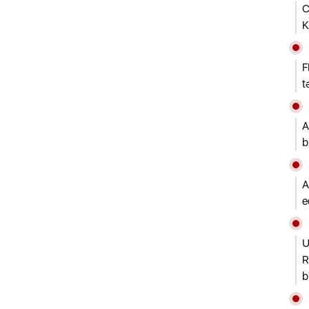
C
K
F
t
A
b
A
e
U
R
b