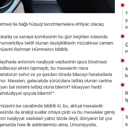
T
y
tməsi ilə bağlı hüquqi tənzimləmələrə ehtiyac olacaq.
o
ibkarlıq və sənaye komitəsinin bu gün keçirilən iclasında
nunvericiliyə təklif olunan dəyişikliklərin müzakirəsi zamanı
Ç
n müavini Rəhman Hümmətov bildirib.
m
ki, layihədə avtonom nəqliyyat vasitəsinin qəza törətməsi
 ediləcəyi əksini tapmayıb, bu məsələnin necə
A
peratorun səhvi və ya qəsdən törədə biləcəyi hərəkətlərlə
b
mur. Məsələn, gələcəkdə sürücülərə tətbiq olunan cərimə
əyyən bal sistemi tətbiq oluna bilərmi? Müəyyən hədd
B
məhdudiyyət qoyula bilərmi?”.
i
üavini isə cavabında bildirib ki, bu, aktual məsələdir:
sində də analoji suallar ortaya çıxıb və bu məsələlər geniş
T
 nəqliyyat vasitələri yalnız bizdə deyil, dünyanın bir çox
s
iqamətdə hələ ilk addımlarımızı atırıq. Ümumiyyətlə,