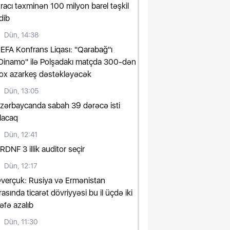
xracı təxminən 100 milyon barel təşkil
dib
Dün, 14:38
EFA Konfrans Liqası: "Qarabağ"ı
Dinamo" ilə Polşadakı matçda 300-dən
ox azarkeş dəstəkləyəcək
Dün, 13:05
zərbaycanda sabah 39 dərəcə isti
lacaq
Dün, 12:41
RDNF 3 illik auditor seçir
Dün, 12:17
verçuk: Rusiya və Ermənistan
rasında ticarət dövriyyəsi bu il üçdə iki
əfə azalıb
Dün, 11:30