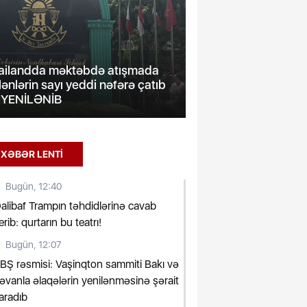
zərbaycanda şahmatın inkişafı
Aİ Ukraynadan rak
ə beynəlxalq əməkdaşlıq
vasitələrin tədarükü
üzakirə edilib
sorğu gözləyir
XƏBƏR LENTİ
Bugün, 12:40
alibaf Trampın təhdidlərinə cavab
erib: qurtarın bu teatrı!
Bugün, 12:07
BŞ rəsmisi: Vaşinqton sammiti Bakı və
rəvanla əlaqələrin yenilənməsinə şərait
aradıb