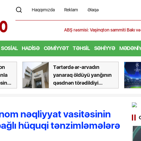
Haqqımızda
Reklam
Əlaqə
ABŞ rəsmisi: Vaşinqton sammiti Bakı və İrəvanla əlaqələ
SOSIAL
HADISƏ
CƏMIYYƏT
TƏHSIL
SƏHIYYƏ
MƏDƏNI
Çempionlar Liqası:
ının
"Sabah" - "Orhus"
matçının hakimləri
dəyişdirilib
nom nəqliyyat vasitəsinin
bağlı hüquqi tənzimləmələrə