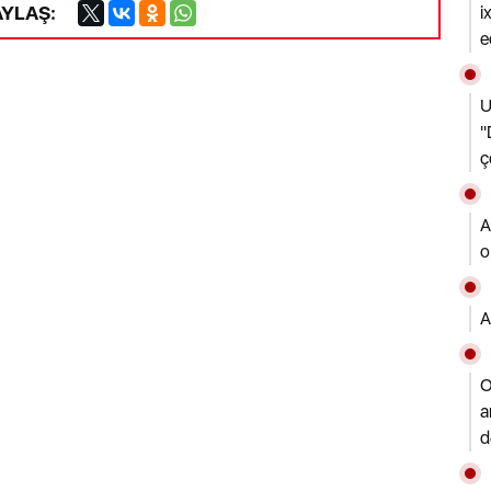
AYLAŞ:
i
e
U
"
ç
A
o
A
O
a
d