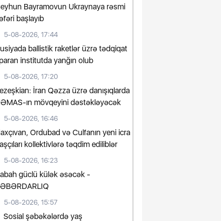
eyhun Bayramovun Ukraynaya rəsmi
əfəri başlayıb
5-08-2026, 17:44
usiyada ballistik raketlər üzrə tədqiqat
paran institutda yanğın olub
5-08-2026, 17:20
ezeşkian: İran Qəzza üzrə danışıqlarda
ƏMAS-ın mövqeyini dəstəkləyəcək
5-08-2026, 16:46
axçıvan, Ordubad və Culfanın yeni icra
aşçıları kollektivlərə təqdim ediliblər
5-08-2026, 16:23
abah güclü külək əsəcək -
ƏBƏRDARLIQ
5-08-2026, 15:57
Sosial şəbəkələrdə yaş