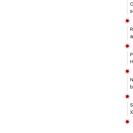
C
s
R
a
P
H
N
b
S
X