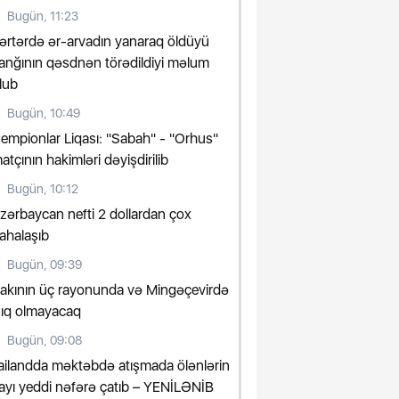
Bugün, 11:23
ərtərdə ər-arvadın yanaraq öldüyü
anğının qəsdnən törədildiyi məlum
lub
Bugün, 10:49
empionlar Liqası: "Sabah" - "Orhus"
atçının hakimləri dəyişdirilib
Bugün, 10:12
zərbaycan nefti 2 dollardan çox
ahalaşıb
Bugün, 09:39
akının üç rayonunda və Mingəçevirdə
şıq olmayacaq
Bugün, 09:08
ailandda məktəbdə atışmada ölənlərin
ayı yeddi nəfərə çatıb – YENİLƏNİB