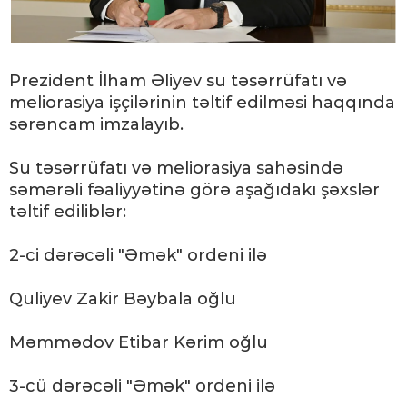
Prezident İlham Əliyev su təsərrüfatı və
meliorasiya işçilərinin təltif edilməsi haqqında
sərəncam imzalayıb.
Su təsərrüfatı və meliorasiya sahəsində
səmərəli fəaliyyətinə görə aşağıdakı şəxslər
təltif ediliblər:
2-ci dərəcəli "Əmək" ordeni ilə
Quliyev Zakir Bəybala oğlu
Məmmədov Etibar Kərim oğlu
3-cü dərəcəli "Əmək" ordeni ilə