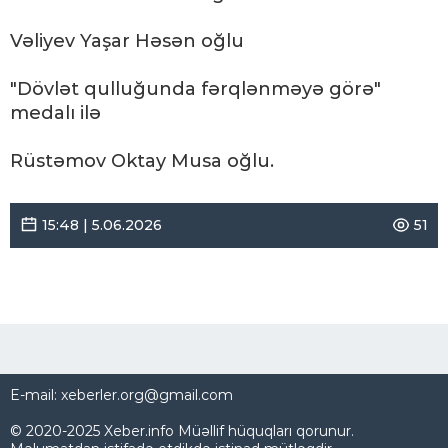
Vəliyev Yaşar Həsən oğlu
"Dövlət qulluğunda fərqlənməyə görə"
medalı ilə
Rüstəmov Oktay Musa oğlu.
15:48 | 5.06.2026
51
E-mail: xeberler.org@gmail.com
© 2020-2025 Xeber.info Müəllif hüquqları qorunur.