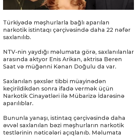
Türkiyədə məşhurlarla bağlı aparılan
narkotik istintaqı çərçivəsində daha 22 nəfər
saxlanılıb.
NTV-nin yaydığı məlumata görə, saxlanılanlar
arasında aktyor Enis Arikan, aktrisa Beren
Saat və müğənni Kənan Doğulu da var.
Saxlanılan şəxslər tibbi müayinədən
keçirildikdən sonra ifadə vermək üçün
Narkotik Cinayətləri ilə Mübarizə İdarəsinə
aparılıblar.
Bununla yanaşı, istintaq çərçivəsində daha
əvvəl saxlanılan bəzi məşhurların narkotik
testlərinin nəticələri açıqlanıb. Məlumata