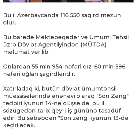
Bu il Azərbaycanda 116 550 şagird məzun
olur.
Bu barədə Məktəbəqədər və Ümumi Təhsil
üzrə Dövlət Agentliyindən (MÜTDA)
məlumat verilib.
Onlardan 55 min 954 nəfəri qız, 60 min 596
nəfəri oğlan şagirdləridir.
Xatırladaq ki, bütün dövlət ümumtəhsil
müəssisələrində ənənəvi olaraq "Son Zəng"
tədbiri iyunun 14-nə düşsə də, bu il
sözügedən tarix qeyri-iş gününə təsadüf
edir. Bu səbəbdən "Son zəng" iyunun 13-də
keçiriləcək.