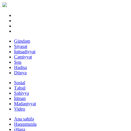
Gündəm
Siyasət
İqtisadiyyat
Cəmiyyət
Şou
Hadisə
Dünya
Sosial
Təhsil
Səhiyyə
İdman
Mədəniyyət
Video
Ana səhifə
Haqqımızda
Əlaqə