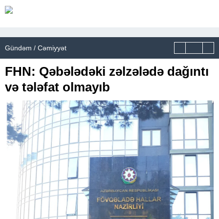
Gündəm / Cəmiyyət
FHN: Qəbələdəki zəlzələdə dağıntı
və tələfat olmayıb