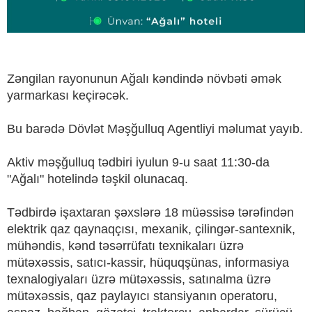
Zəngilan rayonunun Ağalı kəndində növbəti əmək
yarmarkası keçirəcək.
Bu barədə Dövlət Məşğulluq Agentliyi məlumat yayıb.
Aktiv məşğulluq tədbiri iyulun 9-u saat 11:30-da
"Ağalı" hotelində təşkil olunacaq.
Tədbirdə işaxtaran şəxslərə 18 müəssisə tərəfindən
elektrik qaz qaynaqçısı, mexanik, çilingər-santexnik,
mühəndis, kənd təsərrüfatı texnikaları üzrə
mütəxəssis, satıcı-kassir, hüquqşünas, informasiya
texnalogiyaları üzrə mütəxəssis, satınalma üzrə
mütəxəssis, qaz paylayıcı stansiyanın operatoru,