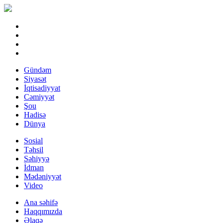
Gündəm
Siyasət
İqtisadiyyat
Cəmiyyət
Şou
Hadisə
Dünya
Sosial
Təhsil
Səhiyyə
İdman
Mədəniyyət
Video
Ana səhifə
Haqqımızda
Əlaqə