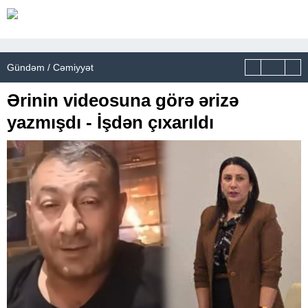
Gündəm / Cəmiyyət
Ərinin videosuna görə ərizə
yazmışdı - İşdən çıxarıldı