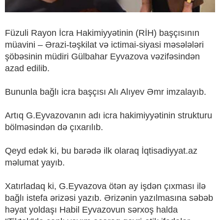
Füzuli Rayon İcra Hakimiyyətinin (RİH) başçısının
müavini – Ərazi-təşkilat və ictimai-siyasi məsələləri
şöbəsinin müdiri Gülbahar Eyvazova vəzifəsindən
azad edilib.
Bununla bağlı icra başçısı Alı Alıyev Əmr imzalayıb.
Artıq G.Eyvazovanın adı icra hakimiyyətinin strukturu
bölməsindən də çıxarılıb.
Qeyd edək ki, bu barədə ilk olaraq İqtisadiyyat.az
məlumat yayıb.
Xatırladaq ki, G.Eyvazova ötən ay işdən çıxması ilə
bağlı istefa ərizəsi yazıb. Ərizənin yazılmasına səbəb
həyat yoldaşı Habil Eyvazovun sərxoş halda