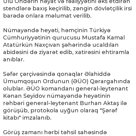
Ulu Öndərin həyat və fəaliyyətini əks etdirən
stendlərə baxış keçirilib, zəngin dövlətçilik irsi
barədə onlara məlumat verilib.
Nümayəndə heyəti, həmçinin Türkiyə
Cümhuriyyətinin qurucusu Mustafa Kamal
Atatürkün Naxçıvan şəhərində ucaldılan
abidəsini də ziyarət edib, xatirəsini ehtiramla
anıblar.
Səfər çərçivəsində qonaqlar Əlahiddə
Ümumqoşun Ordunun (ƏÜO) Qərargahında
olublar. ƏÜO komandanı general-leytenant
Kənan Seyidov nümayəndə heyətinin
rəhbəri general-leytenant Burhan Aktaş ilə
görüşüb, protokola uyğun olaraq "Şərəf
kitabı" imzalanıb.
Görüş zamanı hərbi təhsil sahəsində