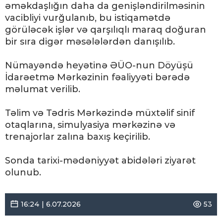
əməkdaşlığın daha da genişləndirilməsinin
vacibliyi vurğulanıb, bu istiqamətdə
görüləcək işlər və qarşılıqlı maraq doğuran
bir sıra digər məsələlərdən danışılıb.
Nümayəndə heyətinə ƏÜO-nun Döyüşü
İdarəetmə Mərkəzinin fəaliyyəti bərədə
məlumat verilib.
Təlim və Tədris Mərkəzində müxtəlif sinif
otaqlarına, simulyasiya mərkəzinə və
trenajorlar zalına baxış keçirilib.
Sonda tarixi-mədəniyyət abidələri ziyarət
olunub.
16:24 | 6.07.2026
53