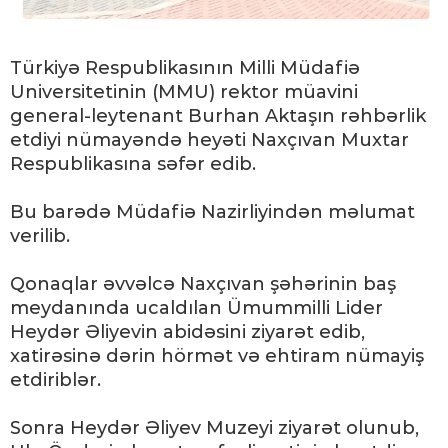
Türkiyə Respublikasının Milli Müdafiə
Universitetinin (MMU) rektor müavini
general-leytenant Burhan Aktaşın rəhbərlik
etdiyi nümayəndə heyəti Naxçıvan Muxtar
Respublikasına səfər edib.
Bu barədə Müdafiə Nazirliyindən məlumat
verilib.
Qonaqlar əvvəlcə Naxçıvan şəhərinin baş
meydanında ucaldılan Ümummilli Lider
Heydər Əliyevin abidəsini ziyarət edib,
xatirəsinə dərin hörmət və ehtiram nümayiş
etdiriblər.
Sonra Heydər Əliyev Muzeyi ziyarət olunub,