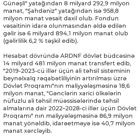
Günəşli" yatağından 8 milyard 292,9 milyon
manat, "Şahdəniz" yatağından isə 958,8
milyon manat vəsait daxil olub. Fondun
vəsaitinin idarə olunmasından əldə edilən
gəlir isə 6 milyard 894,1 milyon manat olub
(gəlirlilik 6,2 % təşkil edib).
Hesabat dövründə ARDNF dövlət büdcəsinə
14 milyard 481 milyon manat transfert edib,
"2019-2023-cü illər üçün ali təhsil sisteminin
beynəlxalq rəqabətliliyinin artırılması üzrə
Dövlət Proqramı"nın maliyyələşməsinə 18,6
milyon manat, "Gənclərin xarici ölkələrin
nüfuzlu ali təhsil müəssisələrində təhsil
almalarına dair 2022–2028-ci illər üçün Dövlət
Proqramı" nın maliyyələşməsinə 86,9 milyon
manat yönəldib, idarəetməyə isə 40,7 milyon
manat xərcləyib.