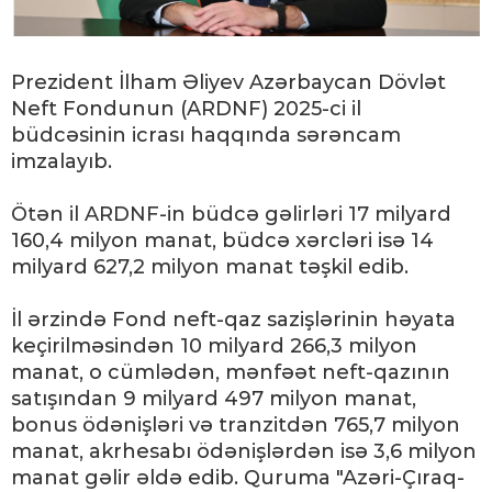
Prezident İlham Əliyev Azərbaycan Dövlət
Neft Fondunun (ARDNF) 2025-ci il
büdcəsinin icrası haqqında sərəncam
imzalayıb.
Ötən il ARDNF-in büdcə gəlirləri 17 milyard
160,4 milyon manat, büdcə xərcləri isə 14
milyard 627,2 milyon manat təşkil edib.
İl ərzində Fond neft-qaz sazişlərinin həyata
keçirilməsindən 10 milyard 266,3 milyon
manat, o cümlədən, mənfəət neft-qazının
satışından 9 milyard 497 milyon manat,
bonus ödənişləri və tranzitdən 765,7 milyon
manat, akrhesabı ödənişlərdən isə 3,6 milyon
manat gəlir əldə edib. Quruma "Azəri-Çıraq-