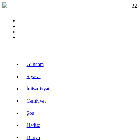
32
Gündəm
Siyasət
İqtisadiyyat
Cəmiyyət
Şou
Hadisə
Dünya