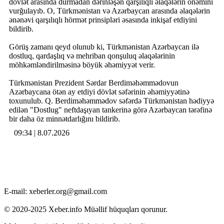
dövlət arasında durmadan dərinləşən qarşılıqlı əlaqələrin önəmini
vurğulayıb. O, Türkmənistan və Azərbaycan arasında əlaqələrin
ənənəvi qarşılıqlı hörmət prinsipləri əsasında inkişaf etdiyini
bildirib.
Görüş zamanı qeyd olunub ki, Türkmənistan Azərbaycan ilə
dostluq, qardaşlıq və mehriban qonşuluq əlaqələrinin
möhkəmləndirilməsinə böyük əhəmiyyət verir.
Türkmənistan Prezident Sərdar Berdiməhəmmədovun
Azərbaycana ötən ay etdiyi dövlət səfərinin əhəmiyyətinə
toxunulub. Q. Berdiməhəmmədov səfərdə Türkmənistan hədiyyə
edilən "Dostlug" neftdaşıyan tankerinə görə Azərbaycan tərəfinə
bir daha öz minnətdarlığını bildirib.
09:34 | 8.07.2026
E-mail: xeberler.org@gmail.com
© 2020-2025 Xeber.info Müəllif hüquqları qorunur.