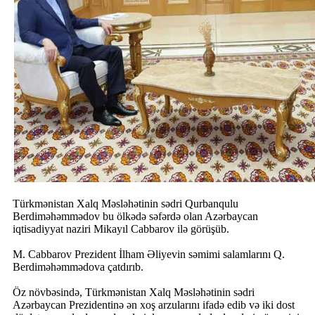
Türkmənistan Xalq Məsləhətinin sədri Qurbanqulu
Berdiməhəmmədov bu ölkədə səfərdə olan Azərbaycan
iqtisadiyyat naziri Mikayıl Cabbarov ilə görüşüb.
M. Cabbarov Prezident İlham Əliyevin səmimi salamlarını Q.
Berdiməhəmmədova çatdırıb.
Öz növbəsində, Türkmənistan Xalq Məsləhətinin sədri
Azərbaycan Prezidentinə ən xoş arzularını ifadə edib və iki dost