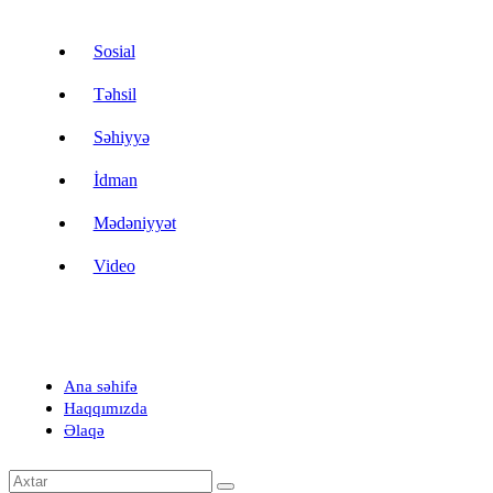
Sosial
Təhsil
Səhiyyə
İdman
Mədəniyyət
Video
Ana səhifə
Haqqımızda
Əlaqə