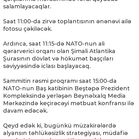
salamlayacaqlar.
Saat 11:00-da zirvə toplantısının ənənəvi ailə
fotosu çəkiləcək.
Ardınca, saat 11:15-də NATO-nun ali
qərarverici orqanı olan Şimali Atlantika
Şurasının dövlət və hökumət başçıları
səviyyəsində iclası başlayacaq.
Sammitin rəsmi proqramı saat 15:00-da
NATO-nun Baş katibinin Beştəpə Prezident
Kompleksində yerləşən Beynəlxalq Media
Mərkəzində keçirəcəyi mətbuat konfransı ilə
davam edəcək.
Qeyd edək ki, bugünkü müzakirələrdə
alyansın təhlükəsizlik strategiyası, müdafiə