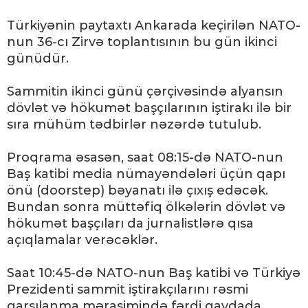
Türkiyənin paytaxtı Ankarada keçirilən NATO-
nun 36-cı Zirvə toplantısının bu gün ikinci
günüdür.
Sammitin ikinci günü çərçivəsində alyansın
dövlət və hökumət başçılarının iştirakı ilə bir
sıra mühüm tədbirlər nəzərdə tutulub.
Proqrama əsasən, saat 08:15-də NATO-nun
Baş katibi media nümayəndələri üçün qapı
önü (doorstep) bəyanatı ilə çıxış edəcək.
Bundan sonra müttəfiq ölkələrin dövlət və
hökumət başçıları da jurnalistlərə qısa
açıqlamalar verəcəklər.
Saat 10:45-də NATO-nun Baş katibi və Türkiyə
Prezidenti sammit iştirakçılarını rəsmi
qarşılanma mərasimində fərdi qaydada