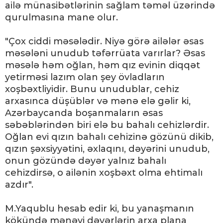
ailə münasibətlərinin sağlam təməl üzərində
qurulmasına mane olur.
"Çox ciddi məsələdir. Niyə görə ailələr əsas
məsələni unudub təfərrüata varırlar? Əsas
məsələ həm oğlan, həm qız evinin diqqət
yetirməsi lazım olan şey övladların
xoşbəxtliyidir. Bunu unudublar, cehiz
arxasınca düşüblər və mənə elə gəlir ki,
Azərbaycanda boşanmaların əsas
səbəblərindən biri elə bu bahalı cehizlərdir.
Oğlan evi qızın bahalı cehizinə gözünü dikib,
qızın şəxsiyyətini, əxlaqını, dəyərini unudub,
onun gözündə dəyər yalnız bahalı
cehizdirsə, o ailənin xoşbəxt olma ehtimalı
azdır".
M.Yaqublu hesab edir ki, bu yanaşmanın
kökündə mənəvi dəyərlərin arxa plana