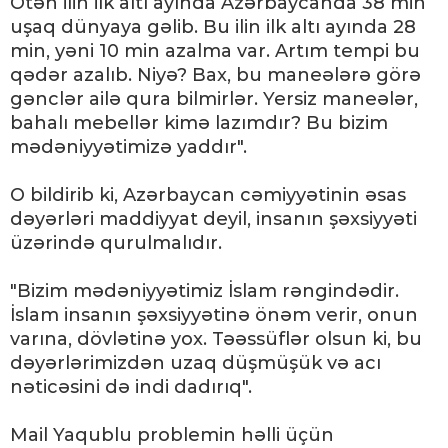
Ötən ilin ilk altı ayında Azərbaycanda 38 min
uşaq dünyaya gəlib. Bu ilin ilk altı ayında 28
min, yəni 10 min azalma var. Artım tempi bu
qədər azalıb. Niyə? Bax, bu maneələrə görə
gənclər ailə qura bilmirlər. Yersiz maneələr,
bahalı mebellər kimə lazımdır? Bu bizim
mədəniyyətimizə yaddır".
O bildirib ki, Azərbaycan cəmiyyətinin əsas
dəyərləri maddiyyat deyil, insanın şəxsiyyəti
üzərində qurulmalıdır.
"Bizim mədəniyyətimiz İslam rəngindədir.
İslam insanın şəxsiyyətinə önəm verir, onun
varına, dövlətinə yox. Təəssüflər olsun ki, bu
dəyərlərimizdən uzaq düşmüşük və acı
nəticəsini də indi dadırıq".
Mail Yaqublu problemin həlli üçün