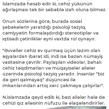
İslamzadə hesab edir ki, cehiz yükünün
ağırlaşması tək bir səbəblə izah oluna bilməz.
Onun sözlərinə görə, burada sosial
şəbəkələrin yaratdığı psixoloji təzyiq,
cəmiyyətin formalaşdırdığı stereotiplər və
iqtisadi çətinliklər eyni vaxtda rol oynayır.
"Əvvəllər cehiz ev qurmaq üçün lazım olan
əşyalardan ibarət idi, indi isə bəzən nümayiş
vasitəsinə çevrilir. Paylaşılan videolar, bahalı
cehiz təqdimatları və müqayisələr ailələr
üzərində psixoloji təzyiq yaradır. İnsanlar "biz
də geri qalmayaq" düşüncəsi ilə
imkanlarından artıq xərc çəkməyə çalışırlar".
N.İslamzadə qeyd edib ki, bəzi ailələr hələ də
cehizi qız ailəsinin nüfuzu ilə əlaqələndirirlər.