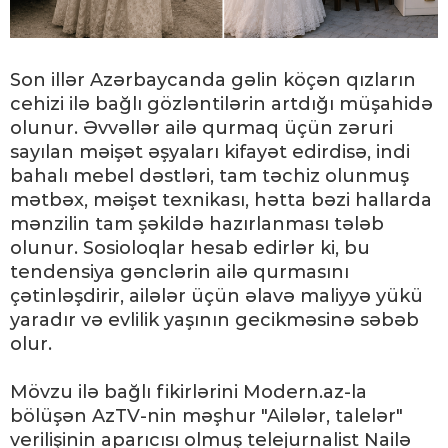
Son illər Azərbaycanda gəlin köçən qızların
cehizi ilə bağlı gözləntilərin artdığı müşahidə
olunur. Əvvəllər ailə qurmaq üçün zəruri
sayılan məişət əşyaları kifayət edirdisə, indi
bahalı mebel dəstləri, tam təchiz olunmuş
mətbəx, məişət texnikası, hətta bəzi hallarda
mənzilin tam şəkildə hazırlanması tələb
olunur. Sosioloqlar hesab edirlər ki, bu
tendensiya gənclərin ailə qurmasını
çətinləşdirir, ailələr üçün əlavə maliyyə yükü
yaradır və evlilik yaşının gecikməsinə səbəb
olur.
Mövzu ilə bağlı fikirlərini Modern.az-la
bölüşən AzTV-nin məşhur "Ailələr, talelər"
verilişinin aparıcısı olmuş telejurnalist Nailə