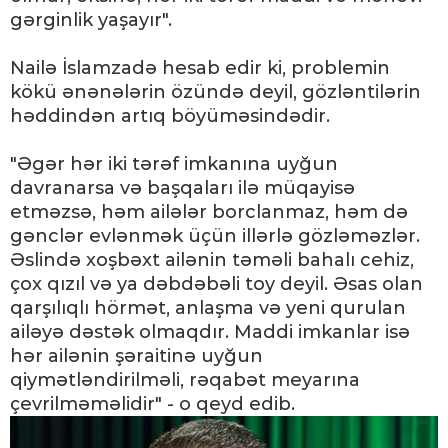
gərginlik yaşayır".
Nailə İslamzadə hesab edir ki, problemin
kökü ənənələrin özündə deyil, gözləntilərin
həddindən artıq böyüməsindədir.
"Əgər hər iki tərəf imkanına uyğun
davranarsa və başqaları ilə müqayisə
etməzsə, həm ailələr borclanmaz, həm də
gənclər evlənmək üçün illərlə gözləməzlər.
Əslində xoşbəxt ailənin təməli bahalı cehiz,
çox qızıl və ya dəbdəbəli toy deyil. Əsas olan
qarşılıqlı hörmət, anlaşma və yeni qurulan
ailəyə dəstək olmaqdır. Maddi imkanlar isə
hər ailənin şəraitinə uyğun
qiymətləndirilməli, rəqabət meyarına
çevrilməməlidir" - o qeyd edib.