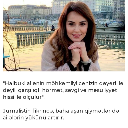
"Halbuki ailənin möhkəmliyi cehizin dəyəri ilə
deyil, qarşılıqlı hörmət, sevgi və məsuliyyət
hissi ilə ölçülür".
Jurnalistin fikrincə, bahalaşan qiymətlər də
ailələrin yükünü artırır.