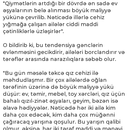
"Qiymətlərin artdığı bir dövrdə ən sadə ev
əşyalarının belə alınması böyük maliyyə
yükünə çevrilib. Nəticədə illərlə cehiz
yığmağa çalışan ailələr ciddi maddi
çətinliklərlə üzləşirlər".
O bildirib ki, bu tendensiya gənclərin
evlənməsini gecikdirir, ailələri borclandırır və
tərəflər arasında narazılıqlara səbəb olur.
"Bu gün məsələ təkcə qız cehizi ilə
məhdudlaşmır. Bir çox ailələrdə oğlan
tərəfinin üzərinə də böyük maliyyə yükü
düşür: ev, təmir, mebel, toy xərcləri, qız üçün
bahalı qızıl-zinət əşyaları, geyim, bəzən isə
əlavə hədiyyələr. Nəticədə hər iki ailə kim
daha çox edəcək, kim daha çox müğənni
çağıracaq yarışına qoşulur. Bu yarışın qalibi
olmur, əksinə, hər iki tərəf maddi və mənəvi