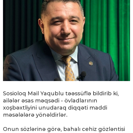
Sosioloq Mail Yaqublu təəssüflə bildirib ki,
ailələr əsas məqsədi - övladlarının
xoşbəxtliyini unudaraq diqqəti maddi
məsələlərə yönəldirlər.
Onun sözlərinə görə, bahalı cehiz gözləntisi