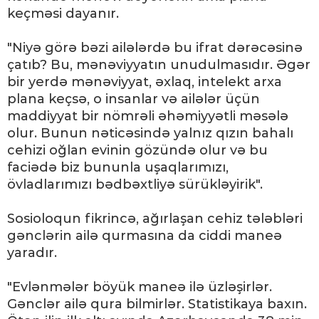
keçməsi dayanır.
"Niyə görə bəzi ailələrdə bu ifrat dərəcəsinə
çatıb? Bu, mənəviyyatın unudulmasıdır. Əgər
bir yerdə mənəviyyat, əxlaq, intelekt arxa
plana keçsə, o insanlar və ailələr üçün
maddiyyat bir nömrəli əhəmiyyətli məsələ
olur. Bunun nəticəsində yalnız qızın bahalı
cehizi oğlan evinin gözündə olur və bu
faciədə biz bununla uşaqlarımızı,
övladlarımızı bədbəxtliyə sürükləyirik".
Sosioloqun fikrincə, ağırlaşan cehiz tələbləri
gənclərin ailə qurmasına da ciddi maneə
yaradır.
"Evlənmələr böyük maneə ilə üzləşirlər.
Gənclər ailə qura bilmirlər. Statistikaya baxın.