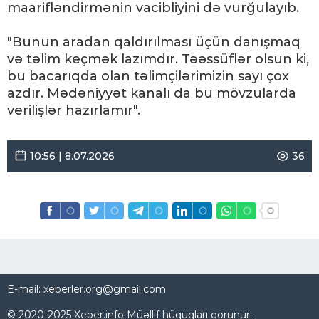
maarifləndirmənin vacibliyini də vurğulayıb.
"Bunun aradan qaldırılması üçün danışmaq
və təlim keçmək lazımdır. Təəssüflər olsun ki,
bu bacarıqda olan təlimçilərimizin sayı çox
azdır. Mədəniyyət kanalı da bu mövzularda
verilişlər hazırlamır".
10:56 | 8.07.2026
36
E-mail: xeberler.org@gmail.com
© 2020-2025 Xeber.info Müəllif hüquqları qorunur.