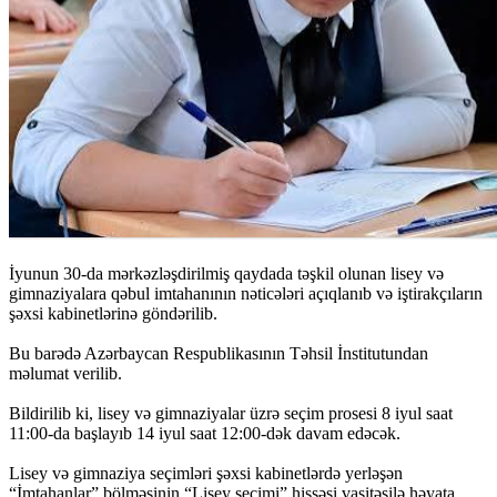
İyunun 30-da mərkəzləşdirilmiş qaydada təşkil olunan lisey və
gimnaziyalara qəbul imtahanının nəticələri açıqlanıb və iştirakçıların
şəxsi kabinetlərinə göndərilib.
Bu barədə Azərbaycan Respublikasının Təhsil İnstitutundan
məlumat verilib.
Bildirilib ki, lisey və gimnaziyalar üzrə seçim prosesi 8 iyul saat
11:00-da başlayıb 14 iyul saat 12:00-dək davam edəcək.
Lisey və gimnaziya seçimləri şəxsi kabinetlərdə yerləşən
“İmtahanlar” bölməsinin “Lisey seçimi” hissəsi vasitəsilə həyata