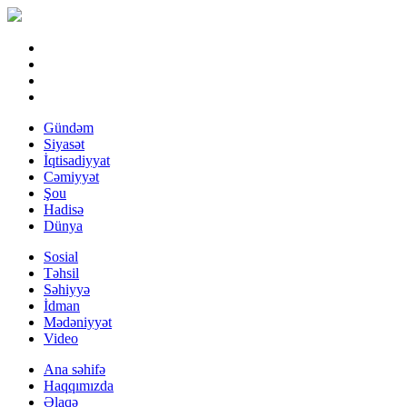
Gündəm
Siyasət
İqtisadiyyat
Cəmiyyət
Şou
Hadisə
Dünya
Sosial
Təhsil
Səhiyyə
İdman
Mədəniyyət
Video
Ana səhifə
Haqqımızda
Əlaqə