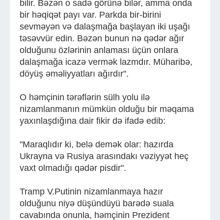
bilir. Bəzən o sadə görünə bilər, amma onda
bir həqiqət payı var. Parkda bir-birini
sevməyən və dalaşmağa başlayan iki uşağı
təsəvvür edin. Bəzən bunun nə qədər ağır
olduğunu özlərinin anlaması üçün onlara
dalaşmağa icazə vermək lazmdır. Müharibə,
döyüş əməliyyatları ağırdır".
O həmçinin tərəflərin sülh yolu ilə
nizamlanmanın mümkün olduğu bir məqama
yaxınlaşdığına dair fikir də ifadə edib:
"Maraqlıdır ki, belə demək olar: hazırda
Ukrayna və Rusiya arasındakı vəziyyət heç
vaxt olmadığı qədər pisdir".
Tramp V.Putinin nizamlanmaya hazır
olduğunu niyə düşündüyü barədə suala
cavabında onunla, həmçinin Prezident