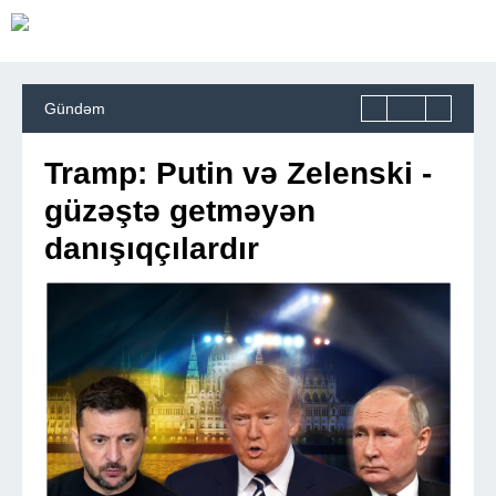
Gündəm
Tramp: Putin və Zelenski -
güzəştə getməyən
danışıqçılardır