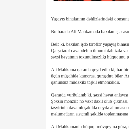
Yaşayış binalarının dəhlizlərindəki qonşunu
Bu barədə Ali Məhkəmədə baxılan iş əsası
Belə ki, baxılan işdə tərəflər yaşayış bina
Qarşı tərəf cavabdehin ümumi dəhlizdə və 
şəxsi həyatının toxunulmazlığı hüququnu 
Ali Məhkəmə qərarda qeyd edib ki, hər bir 
üçün müşahidə kamerası quraşdıra bilər. An
qanunsuz müdaxilə təşkil etməməlidir.
Qərarda vurğulanıb ki, şəxsi həyat anlayışı
Şəxsin mənzilə nə vaxt daxil olub-çıxması, 
təsvirinin davamlı şəkildə qeydə alınması 
məlumatların sistemli şəkildə toplanmasına
Ali Məhkəmənin hüquqi mövqeyinə görə, çox