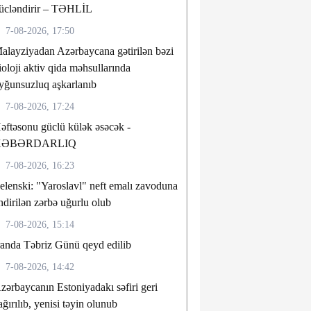
ücləndirir – TƏHLİL
7-08-2026, 17:50
alayziyadan Azərbaycana gətirilən bəzi
ioloji aktiv qida məhsullarında
yğunsuzluq aşkarlanıb
7-08-2026, 17:24
əftəsonu güclü külək əsəcək -
XƏBƏRDARLIQ
7-08-2026, 16:23
elenski: "Yaroslavl" neft emalı zavoduna
ndirilən zərbə uğurlu olub
7-08-2026, 15:14
randa Təbriz Günü qeyd edilib
7-08-2026, 14:42
zərbaycanın Estoniyadakı səfiri geri
ağırılıb, yenisi təyin olunub