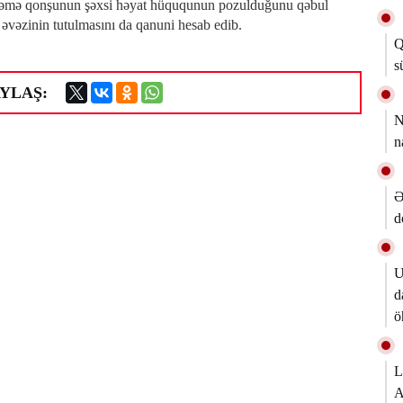
əmə qonşunun şəxsi həyat hüququnun pozulduğunu qəbul
əvəzinin tutulmasını da qanuni hesab edib.
Q
s
YLAŞ:
N
n
Ə
d
U
d
ö
L
A