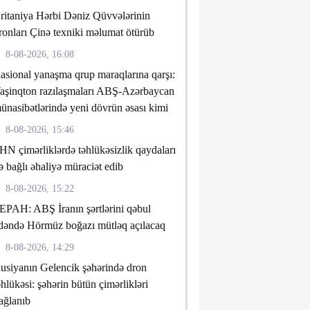
ritaniya Hərbi Dəniz Qüvvələrinin
ronları Çinə texniki məlumat ötürüb
8-08-2026, 16:08
asional yanaşma qrup maraqlarına qarşı:
aşinqton razılaşmaları ABŞ-Azərbaycan
ünasibətlərində yeni dövrün əsası kimi
8-08-2026, 15:46
HN çimərliklərdə təhlükəsizlik qaydaları
lə bağlı əhaliyə müraciət edib
8-08-2026, 15:22
EPAH: ABŞ İranın şərtlərini qəbul
dəndə Hörmüz boğazı mütləq açılacaq
8-08-2026, 14:29
usiyanın Gelencik şəhərində dron
əhlükəsi: şəhərin bütün çimərlikləri
ağlanıb