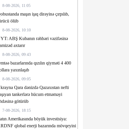
8-08-2026, 11:05
obustanda maşın işıq dirəyinə çırpılıb,
ürücü ölüb
8-08-2026, 10:10
YT: ABŞ Kubanın rəhbəri vəzifəsinə
amizəd axtarır
8-08-2026, 09:43
mtəə bazarlarında qızılın qiyməti 4 400
ollara yaxınlaşıb
8-08-2026, 09:05
krayna Qara dənizdə Qazaxıstan nefti
aşıyan tankerlərə hücum etməməyi
hdəsinə götürüb
7-08-2026, 18:15
atın Amerikasında böyük investisiya:
RDNF qlobal enerji bazarında mövqeyini