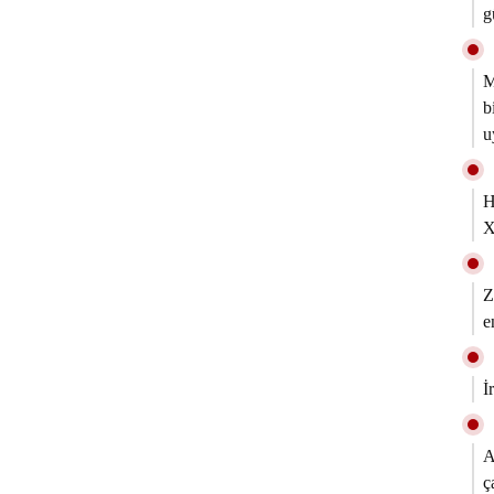
g
M
b
u
H
Z
e
İ
A
ç