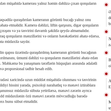
ə edən müşahidə kamerası yalnız həmin dəhlizə çıxan qonşuların
Ə
d
məqsədilə quraşdırılan kameranın görüntü bucağı yalnız onu
b
əhatə etməlidir. Kamera dəhlizi, liftin qarşısını, digər qonşuların
-çıxışını və ya təsvirini davamlı şəkildə qeydə almamalıdır.
aq qonşuların mənzillərini və onların hərəkətlərini əhatə edərsə,
N
ta müdaxilə sayılır.
z
in qapısı üzərində quraşdırılmış kameranın görüntü bucağının
ırılmasını, ümumi dəhlizi və qonşuların mənzillərini əhatə edən
B
b. Məhkəmə bu yanaşmanı tərəflərin hüquqları arasında ədalətli
o
və proporsional tədbir hesab edib.
adəsi xaricində uzun müddət müşahidə olunması və təsvirinin
A
iyi hissini yarada, psixoloji narahatlıq və mənəvi iztirablara
E
 qanunsuz müdaxilə sübuta yetirilərsə, mənəvi zərərin ayrıca
idd müdaxilənin özü mənəvi zərərin mövcudluğu barədə
əxs bunu sübut etməlidir.
M
u