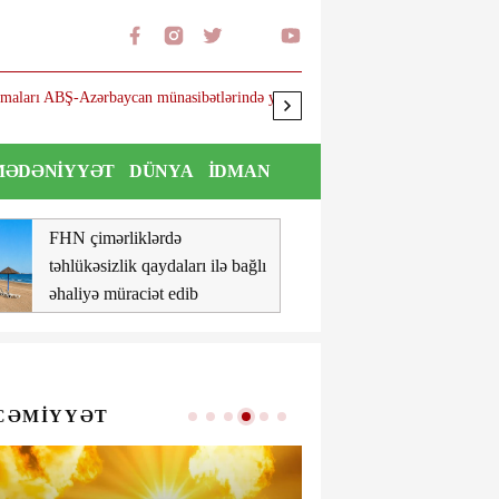
arı ABŞ-Azərbaycan münasibətlərində yeni
FHN çimərliklərdə təhlükəsizlik qay
MƏDƏNIYYƏT
DÜNYA
İDMAN
FHN çimərliklərdə
SEPAH: ABŞ 
təhlükəsizlik qaydaları ilə bağlı
qəbul edənd
əhaliyə müraciət edib
mütləq açıla
CƏMIYYƏT