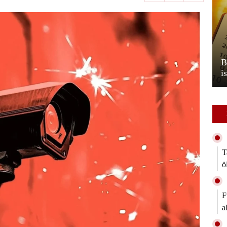
əsizlik
Rusiyanın Gelencik şəhərində dron
yə müraciət
təhlükəsi: şəhərin bütün çimərlikləri
B
bağlanıb
i
T
ö
F
a