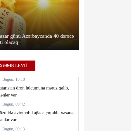
azar günü Azərbaycanda 40 dərəcə
Qobustanda maşın iş
sti olacaq
çırpılıb, sürücü ölüb
XƏBƏR LENTİ
Bugün, 10:18
atarıstan dron hücumuna məruz qalıb,
lənlər var
Bugün, 09:42
üzulidə avtomobil ağaca çırpılıb, xəsarət
lanlar var
Bugün, 09:13