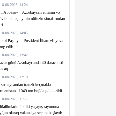
8-08-2026, 14:24
li Abbasov – Azərbaycan elminin və
övlət idarəçiliyinin nüfuzlu simalarından
iri
8-08-2026, 14:05
ikol Paşinyan Prezident İlham Əliyevə
əng edib
8-08-2026, 13:42
azar günü Azərbaycanda 40 dərəcə isti
lacaq
8-08-2026, 12:10
zərbaycandan tranzit keçməklə
rmənistana 1049 ton buğda göndərildi
8-08-2026, 11:36
üəllimlərin faktiki yaşayış rayonuna
yğun olaraq vakansiya seçimi başlayıb