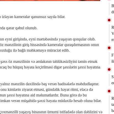
B
d
 izləyən kameralar qanunsuz sayıla bilər.
R
nda qərar qəbul olunub.
V
sının eyni girişində, eyni mərtəbəsində yaşayan qonşular olub.
m
öz mənzilinin giriş hissəsində kameralar quraşdırmasının onun
pozduğu ilə bağlı məhkəməyə müraciət edib.
F
i
şəxs öz mənzilinin və əmlakının təhlükəsizliyini təmin etmək
caq bu hüquq həyata keçirilməsi digər şəxslərin şəxsi həyatına
S
e
 yalnız mənzilin daxilində baş verən hadisələrlə məhdudlaşmır.
onu kimlərin ziyarət etməsi, gündəlik həyat ritmi, eləcə də
onun şəxsi həyatına aid məlumatlardır. Buna görə də bu
R
 imkan verən müşahidə şəxsi həyata müdaxilə hesab oluna bilər.
t
b
mənzilli yaşayış binasının ümumi istifadədə olan dəhlizini və