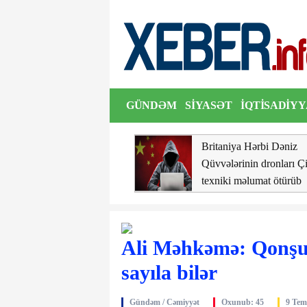
i Dəniz Qüvvələrinin dronları Çinə texniki məlumat ötürüb
GÜNDƏM
SIYASƏT
İQTISADIYY
ŞOU
VIDEO
lidə avtomobil ağaca
Britaniya Hərbi Dəniz
lıb, xəsarət alanlar var
Qüvvələrinin dronları Ç
texniki məlumat ötürüb
Ali Məhkəmə: Qonşu
sayıla bilər
Gündəm / Cəmiyyət
Oxunub: 45
9 Tem