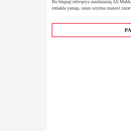
Bu hüquqi mövqeyə əsaslanaraq Ali Məhk
etməklə yanaşı, onun xeyrinə mənəvi zərər 
PA