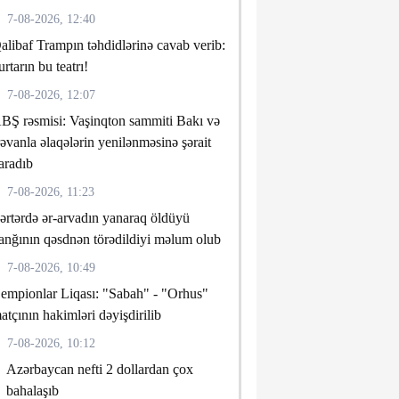
7-08-2026, 12:40
alibaf Trampın təhdidlərinə cavab verib:
urtarın bu teatrı!
7-08-2026, 12:07
BŞ rəsmisi: Vaşinqton sammiti Bakı və
rəvanla əlaqələrin yenilənməsinə şərait
aradıb
7-08-2026, 11:23
ərtərdə ər-arvadın yanaraq öldüyü
anğının qəsdnən törədildiyi məlum olub
7-08-2026, 10:49
empionlar Liqası: "Sabah" - "Orhus"
atçının hakimləri dəyişdirilib
7-08-2026, 10:12
Azərbaycan nefti 2 dollardan çox
bahalaşıb