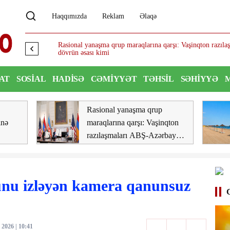
Haqqımızda
Reklam
Əlaqə
Rasional yanaşma qrup maraqlarına qarşı: Vaşinqton razılaşmal
dövrün əsası kimi
AT
SOSIAL
HADISƏ
CƏMIYYƏT
TƏHSIL
SƏHIYYƏ
Rasional yanaşma qrup
inə
maraqlarına qarşı: Vaşinqton
razılaşmaları ABŞ-Azərbaycan
münasibətlərində yeni dövrün
əsası kimi
nu izləyən kamera qanunsuz
 2026 | 10:41