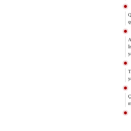
Q
q
A
İ
y
T
y
Ç
m