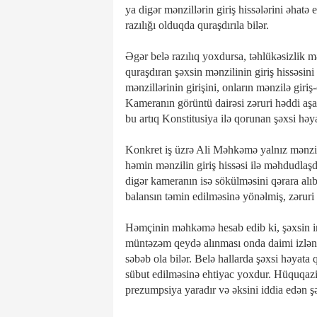
ya digər mənzillərin giriş hissələrini əhat
razılığı olduqda quraşdırıla bilər.
Əgər belə razılıq yoxdursa, təhlükəsizlik 
quraşdıran şəxsin mənzilinin giriş hissəsini 
mənzillərinin girişini, onların mənzilə giriş
Kameranın görüntü dairəsi zəruri həddi aşar
bu artıq Konstitusiya ilə qorunan şəxsi həya
Konkret iş üzrə Ali Məhkəmə yalnız mənzil
həmin mənzilin giriş hissəsi ilə məhdudlaşd
digər kameranın isə sökülməsini qərara alı
balansın təmin edilməsinə yönəlmiş, zəruri 
Həmçinin məhkəmə hesab edib ki, şəxsin ir
müntəzəm qeydə alınması onda daimi izlənild
səbəb ola bilər. Belə hallarda şəxsi həyata
sübut edilməsinə ehtiyac yoxdur. Hüquqaz
prezumpsiya yaradır və əksini iddia edən ş