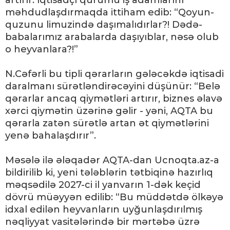
məhdudlaşdırmaqda ittiham edib: “Qoyun-
quzunu limuzində daşımalıdırlar?! Dədə-
babalarımız arabalarda daşıyıblar, nəsə olub
o heyvanlara?!”
N.Cəfərli bu tipli qərarların gələcəkdə iqtisadi
daralmanı sürətləndirəcəyini düşünür: “Belə
qərarlar ancaq qiymətləri artırır, biznes əlavə
xərci qiymətin üzərinə gəlir - yəni, AQTA bu
qərarla zatən sürətlə artan ət qiymətlərini
yenə bahalaşdırır”.
Məsələ ilə ələqadər AQTA-dan Ucnoqta.az-a
bildirilib ki, yeni tələblərin tətbiqinə hazırlıq
məqsədilə 2027-ci il yanvarın 1-dək keçid
dövrü müəyyən edilib: “Bu müddətdə ölkəyə
idxal edilən heyvanların uyğunlaşdırılmış
nəqliyyat vasitələrində bir mərtəbə üzrə