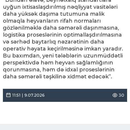
uyğun ixtisaslaşdırılmış nəqliyyat vasitələri
daha yüksək daşıma tutumuna malik
olmaqla heyvanların rifah normaları
gözlənilməklə daha səmərəli daşınmasına,
logistika proseslərinin optimallaşdırılmasına
və sərhəd baytarlıq nəzarətinin daha
operativ həyata keçirilməsinə imkan yaradır.
Bu baxımdan, yeni tələblərin uzunmüddətli
perspektivdə həm heyvan sağlamlığının
qorunmasına, həm də idxal proseslərinin
daha səmərəli təşkilinə xidmət edəcək”.
11:51 | 9.07.2026
30