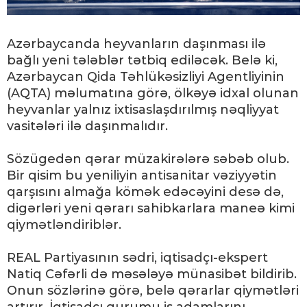
Azərbaycanda heyvanların daşınması ilə
bağlı yeni tələblər tətbiq ediləcək. Belə ki,
Azərbaycan Qida Təhlükəsizliyi Agentliyinin
(AQTA) məlumatına görə, ölkəyə idxal olunan
heyvanlar yalnız ixtisaslaşdırılmış nəqliyyat
vasitələri ilə daşınmalıdır.
Sözügedən qərar müzakirələrə səbəb olub.
Bir qisim bu yeniliyin antisanitar vəziyyətin
qarşısını almağa kömək edəcəyini desə də,
digərləri yeni qərarı sahibkarlara maneə kimi
qiymətləndiriblər.
REAL Partiyasının sədri, iqtisadçı-ekspert
Natiq Cəfərli də məsələyə münasibət bildirib.
Onun sözlərinə görə, belə qərarlar qiymətləri
artırır. İqtisadçı qurumu iş adamlarını