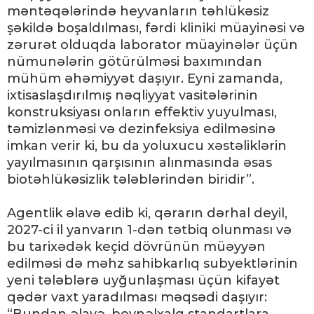
məntəqələrində heyvanların təhlükəsiz
şəkildə boşaldılması, fərdi kliniki müayinəsi və
zərurət olduqda laborator müayinələr üçün
nümunələrin götürülməsi baxımından
mühüm əhəmiyyət daşıyır. Eyni zamanda,
ixtisaslaşdırılmış nəqliyyat vasitələrinin
konstruksiyası onların effektiv yuyulması,
təmizlənməsi və dezinfeksiya edilməsinə
imkan verir ki, bu da yoluxucu xəstəliklərin
yayılmasının qarşısının alınmasında əsas
biotəhlükəsizlik tələblərindən biridir”.
Agentlik əlavə edib ki, qərarın dərhal deyil,
2027-ci il yanvarın 1-dən tətbiq olunması və
bu tarixədək keçid dövrünün müəyyən
edilməsi də məhz sahibkarlıq subyektlərinin
yeni tələblərə uyğunlaşması üçün kifayət
qədər vaxt yaradılması məqsədi daşıyır:
“Bundan əlavə, beynəlxalq standartlara