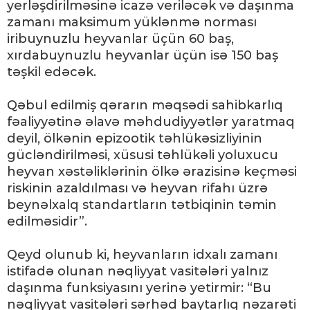
yerləşdirilməsinə icazə veriləcək və daşınma
zamanı maksimum yüklənmə norması
iribuynuzlu heyvanlar üçün 60 baş,
xırdabuynuzlu heyvanlar üçün isə 150 baş
təşkil edəcək.
Qəbul edilmiş qərarın məqsədi sahibkarlıq
fəaliyyətinə əlavə məhdudiyyətlər yaratmaq
deyil, ölkənin epizootik təhlükəsizliyinin
gücləndirilməsi, xüsusi təhlükəli yoluxucu
heyvan xəstəliklərinin ölkə ərazisinə keçməsi
riskinin azaldılması və heyvan rifahı üzrə
beynəlxalq standartların tətbiqinin təmin
edilməsidir”.
Qeyd olunub ki, heyvanların idxalı zamanı
istifadə olunan nəqliyyat vasitələri yalnız
daşınma funksiyasını yerinə yetirmir: “Bu
nəqliyyat vasitələri sərhəd baytarlıq nəzarəti