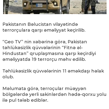
Pakistanın Bəlucistan vilayətində
terrorçulara qarşı əməliyyat keçirilib.
“Geo TV” nin xəbərinə görə, Pakistan
təhlükəsizlik qüvvələrinin “Fitnə əl-
Hindustan” qruplaşmasına qarşı keçirdiyi
əməliyyatda 19 terrorçu məhv edilib.
Təhlükəsizlik qüvvələrinin 11 əməkdaşı həlak
olub.
Məlumata görə, terroçular müəyyən
bölgələrdə yerli sakinlərdən hədə-qorxu yolu
ilə pul tələb ediblər.